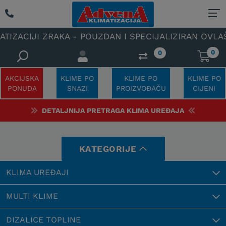
- POUZDAN I SPECIJALIZIRAN OVLAŠTENI SERVIS KLI
0
0
AKCIJSKA
KLIME PO
KLIME PO
KLIME PO
PONUDA
SNAZI
PROIZVOĐAČU
CIJENI
DETALJNIJA PRETRAGA KLIMA UREĐAJA
KATEGORIJE
KLIMA UREĐAJI
MULTI KLIME
DIZALICE TOPLINE