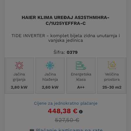
HAIER KLIMA UREĐAJ AS25THMHRA-
C/1U25YEFFRA-C
TIDE INVERTER - komplet bijela zidna unutarnja i
vanjska jedinica
Šifra:
0379
Jačina
Jačina
Energetska
Veličina
grijanja
hlađenja
klasa
prostora
2,80 kW
2,60 kW
A++
25-30 m2
Cijene za jednokratno plaćanje
448,38 €
527,50 €
Plaćanje karticama na rate