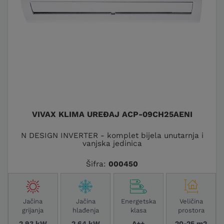
VIVAX KLIMA UREĐAJ ACP-09CH25AENI
N DESIGN INVERTER - komplet bijela unutarnja i
vanjska jedinica
Šifra:
000450
Jačina
Jačina
Energetska
Veličina
grijanja
hlađenja
klasa
prostora
2,93 kW
2,64 kW
A++
20-25 m2