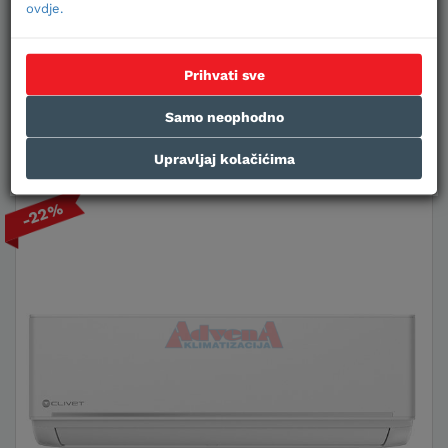
ovdje.
Plaćanje karticama na rate
Prihvati sve
U KOŠARICU
Samo neophodno
Upravljaj kolačićima
-22%