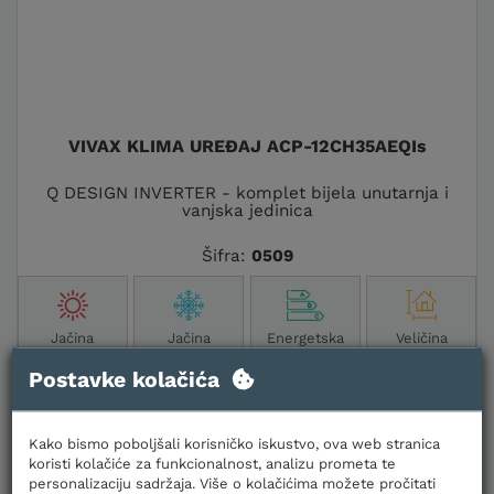
VIVAX KLIMA UREĐAJ ACP-12CH35AEQIs
Q DESIGN INVERTER - komplet bijela unutarnja i
vanjska jedinica
Šifra:
0509
Jačina
Jačina
Energetska
Veličina
grijanja
hlađenja
klasa
prostora
Postavke kolačića
3,81 kW
3,52 kW
A++
30-35 m2
Kako bismo poboljšali korisničko iskustvo, ova web stranica
Cijene za jednokratno plaćanje
koristi kolačiće za funkcionalnost, analizu prometa te
448,88 €
personalizaciju sadržaja. Više o kolačićima možete pročitati