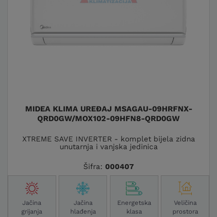
MIDEA KLIMA UREĐAJ MSAGAU-09HRFNX-
QRD0GW/MOX102-09HFN8-QRD0GW
XTREME SAVE INVERTER - komplet bijela zidna
unutarnja i vanjska jedinica
Šifra:
000407
Jačina
Jačina
Energetska
Veličina
grijanja
hlađenja
klasa
prostora