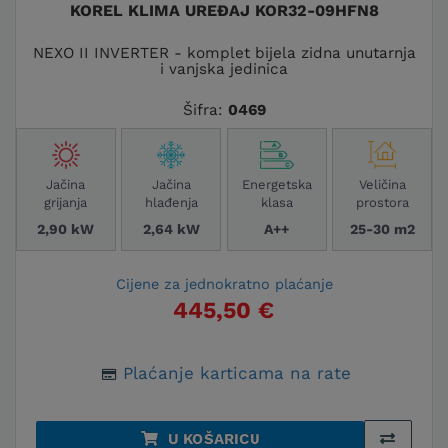
KOREL KLIMA UREĐAJ KOR32-09HFN8
NEXO II INVERTER - komplet bijela zidna unutarnja
i vanjska jedinica
Šifra:
0469
Jačina
Jačina
Energetska
Veličina
grijanja
hlađenja
klasa
prostora
2,90 kW
2,64 kW
A++
25-30 m2
Cijene za jednokratno plaćanje
445,50 €
Plaćanje karticama na rate
U KOŠARICU