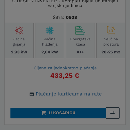
Q DESIGN INVERTER - komplet bijela unutarnja i
vanjska jedinica
Šifra:
0508
Jačina
Jačina
Energetska
Veličina
grijanja
hlađenja
klasa
prostora
2,93 kW
2,64 kW
A++
20-25 m2
Cijene za jednokratno plaćanje
433,25 €
Plaćanje karticama na rate
U KOŠARICU