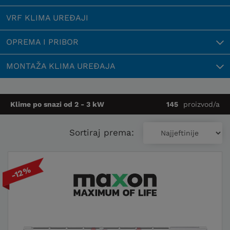
VRF KLIMA UREĐAJI
OPREMA I PRIBOR
MONTAŽA KLIMA UREĐAJA
Klime po snazi od 2 - 3 kW
145
proizvod/a
Sortiraj prema:
-12%