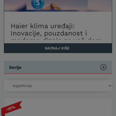
Haier klima uređaji:
Inovacije, pouzdanost i
moderan dizajn za vaš dom
SAZNAJ VIŠE
Haier je globalno prepoznat kao jedan od
vodećih proizvođača klima uređaja,
zahvaljujući svojoj dugogodišnjoj tradiciji
Serije
inovacija, vrhunskoj kvaliteti i brizi za
korisnika. Njihovi klima uređaji kombiniraju
sofisticiranu tehnologiju s modernim
dizajnom kako bi zadovoljili najviše
standarde udobnosti, energetske
učinkovitosti i pouzdanosti. Ako tražite
-15%
optimalno rješenje za grijanje i hlađenje
prostora, Haier klima uređaji nude niz