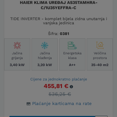
HAIER KLIMA UREĐAJ AS35TAMHRA-
Pearl Premium Inverter serija podiže
C/1U35YEFFRA-C
performanse na novu razinu s
naprednim sustavom
TIDE INVERTER - komplet bijela zidna unutarnja i
samopročišćavanja, koji osigurava
vanjska jedinica
dugovječnost uređaja i čišći zrak.
Šifra:
0381
Zahvaljujući tehnologiji turbo hlađenja,
ovaj uređaj brzo rashlađuje prostor, što
ga čini idealnim za one koji traže brza
rješenja u ljetnim vrućinama.
Jačina
Jačina
Energetska
Veličina
grijanja
hlađenja
klasa
prostora
3,40 kW
3,20 kW
A++
35-40 m2
TUNDRA PLUS INVERTER
Tundra Plus Inverter serija savršena je
Cijene za jednokratno plaćanje
za korisnike koji žele pouzdan i izdržljiv
455,81 €
klima uređaj. Opremljena je pametnim
536,25 €
senzorima za regulaciju temperature i
vlažnosti, što osigurava ugodnu
Plaćanje karticama na rate
atmosferu u svakom trenutku. Dizajniran
je za dugotrajan rad, čak i u