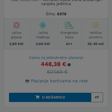
vanjska jedinica
uređaja
Šifra:
0379
TIDE PLUS INVERTER
Tide Plus Inverter serija odlikuje se
Jačina
Jačina
Energetska
Veličina
izvanrednom energetskom učinkovitošću
grijanja
hlađenja
klasa
prostora
i naprednom filtracijom zraka.
2,80 kW
2,60 kW
A++
25-30 m2
Opremljena je 3D protokom zraka koji
osigurava optimalnu raspodjelu hladnog
Cijene za jednokratno plaćanje
ili toplog zraka u prostoru, dok tihi rad
448,38 €
čini ovu seriju savršenom za spavaće
sobe i dnevne boravke.
527,50 €
Plaćanje karticama na rate
TUNDRA GREEN PLUS WI-FI INVERTER
Tundra Green Plus Wi-Fi Inverter serija
U KOŠARICU
donosi savršen balans između cijene i
performansi. Opremljena je naprednim