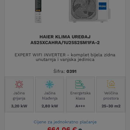
HAIER KLIMA UREĐAJ
AS25XCAHRA/1U25S2SM1FA-2
EXPERT WIFI INVERTER - komplet bijela zidna
unutarnja i vanjska jedinica
Šifra:
0391
Jačina
Jačina
Energetska
Veličina
grijanja
hlađenja
klasa
prostora
3,20 kW
2,80 kW
A+++
25-30 m2
Cijene za jednokratno plaćanje
664,06 €