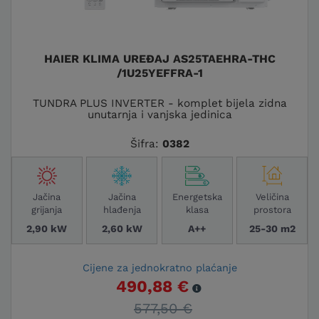
Opremljena je tehnologijom za
smanjenje buke, što je čini gotovo
nečujnom tijekom rada. Idealna je za
obiteljske kuće, uredske prostore i
HAIER KLIMA UREĐAJ AS25TAEHRA-THC
hotele.
/1U25YEFFRA-1
TUNDRA PLUS INVERTER - komplet bijela zidna
TIDE GREEN WI-FI INVERTER
unutarnja i vanjska jedinica
Tide Green Wi-Fi Inverter serija ističe se
Šifra:
0382
svojim ekološkim pristupom, s R32
rashladnim sredstvom i niskom
potrošnjom energije. Ovaj model
Jačina
Jačina
Energetska
Veličina
savršeno balansira između brige za
grijanja
hlađenja
klasa
prostora
okoliš i vrhunske tehnologije.
2,90 kW
2,60 kW
A++
25-30 m2
FLAIR PLUS WI-FI INVERTER
Cijene za jednokratno plaćanje
490,88 €
Flair Plus Wi-Fi Inverter serija nudi
577,50 €
pametne značajke kao što su daljinsko