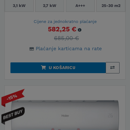
3,1 kW
2,7 kW
A+++
25-30 m2
Cijene za jednokratno plaćanje
582,25 €
685,00 €
Plaćanje karticama na rate
U KOŠARICU
-15%