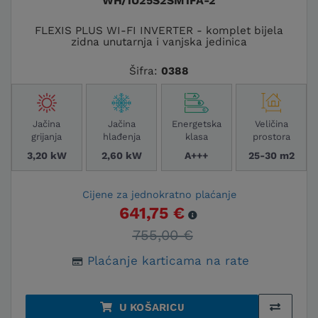
WH/1U25S2SM1FA-2
FLEXIS PLUS WI-FI INVERTER - komplet bijela
zidna unutarnja i vanjska jedinica
Šifra:
0388
Jačina
Jačina
Energetska
Veličina
grijanja
hlađenja
klasa
prostora
3,20 kW
2,60 kW
A+++
25-30 m2
Cijene za jednokratno plaćanje
641,75 €
755,00 €
Plaćanje karticama na rate
U KOŠARICU