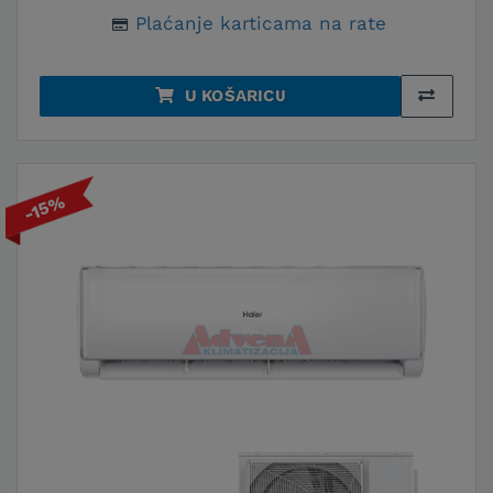
upravljanje i prilagodba rada na temelju
Plaćanje karticama na rate
uvjeta u prostoriji. Ova serija osigurava
tihi rad i jednostavno održavanje, što je
čini odličnim izborom za sve tipove
U KOŠARICU
korisnika.
JADE R32 INVERTER
-15%
Jade R32 Inverter serija donosi savršen
spoj modernog dizajna i napredne
tehnologije. Ovaj model koristi napredno
rashladno sredstvo R32, što ga čini
ekološki prihvatljivim, a ujedno
osigurava brzo hlađenje i zagrijavanje
prostora.
Zašto odabrati Haier klima
uređaje?