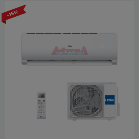
ekološkim R32 rashladnim sredstvom
koje je manje štetno za okoliš, dok
-15%
ugrađeni Wi-Fi omogućuje daljinsko
upravljanje. Ova serija nudi iznimnu
fleksibilnost u prilagodbi temperature.
PEARL PLUS INVERTER
Pearl Plus Inverter serija pruža vrhunsku
udobnost zahvaljujući inteligentnom
sustavu prilagođavanja temperature.
Zahvaljujući inovativnim senzorima,
uređaj automatski prilagođava snagu
rada kako bi održao idealnu
temperaturu uz minimalnu potrošnju
energije.
PEARL PREMIUM INVERTER