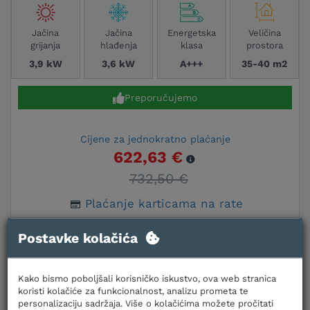
Jačina
Jačina
Energetska
Veličina
grijanja
hlađenja
klasa
prostora
3,9 kW
3,6 kW
A+++
35-40 m2
Preporučujemo
Cijene za jednokratno plaćanje
622,63 €
732,50 €
Plaćanje karticama na rate
Postavke kolačića
U KOŠARICU
Kako bismo poboljšali korisničko iskustvo, ova web stranica
koristi kolačiće za funkcionalnost, analizu prometa te
personalizaciju sadržaja. Više o kolačićima možete pročitati