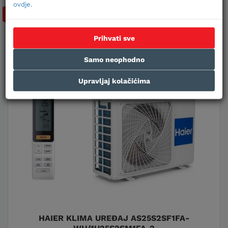
-15%
ovdje.
Prihvati sve
Samo neophodno
Upravljaj kolačićima
HAIER KLIMA UREĐAJ AS25S2SF1FA-