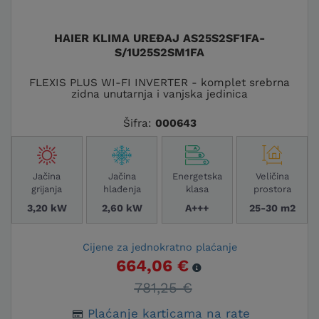
HAIER KLIMA UREĐAJ AS25S2SF1FA-
S/1U25S2SM1FA
FLEXIS PLUS WI-FI INVERTER - komplet srebrna
zidna unutarnja i vanjska jedinica
Šifra:
000643
Jačina
Jačina
Energetska
Veličina
grijanja
hlađenja
klasa
prostora
3,20 kW
2,60 kW
A+++
25-30 m2
Cijene za jednokratno plaćanje
664,06 €
781,25 €
Plaćanje karticama na rate