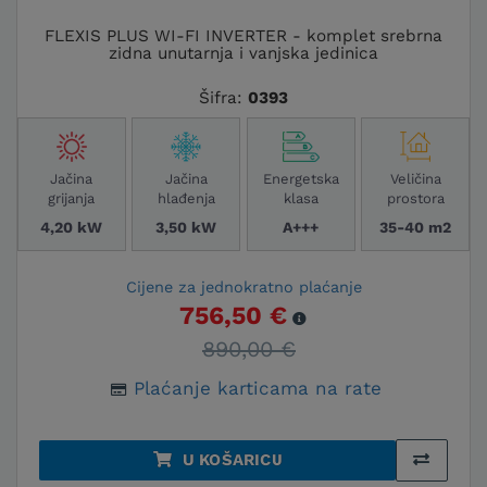
FLEXIS PLUS WI-FI INVERTER - komplet srebrna
zidna unutarnja i vanjska jedinica
Šifra:
0393
Jačina
Jačina
Energetska
Veličina
grijanja
hlađenja
klasa
prostora
4,20 kW
3,50 kW
A+++
35-40 m2
Cijene za jednokratno plaćanje
756,50 €
890,00 €
Plaćanje karticama na rate
U KOŠARICU