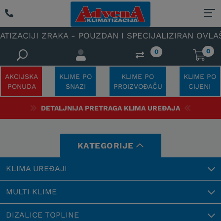
 POUZDAN I SPECIJALIZIRAN OVLAŠTENI SERVIS KLIMA
0
0
AKCIJSKA
KLIME PO
KLIME PO
KLIME PO
PONUDA
SNAZI
PROIZVOĐAČU
CIJENI
DETALJNIJA PRETRAGA KLIMA UREĐAJA
KATEGORIJE
KLIMA UREĐAJI
MULTI KLIME
DIZALICE TOPLINE