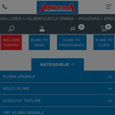
IDER U KLIMATIZACIJI ZRAKA - POUZDAN I SPECIJALI
0
0
AKCIJSKA
KLIME PO
KLIME PO
KLIME PO
PONUDA
SNAZI
PROIZVOĐAČU
CIJENI
KATEGORIJE
KLIMA UREĐAJI
MULTI KLIME
DIZALICE TOPLINE
VRF KLIMA UREĐAJI