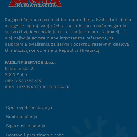
Dugogodišnja usmjerenost ka unapređenju kvalitete i obima
usluge te ispunjavanju želja i potreba potrošača osigurala
su tvrtki vodeću poziciju u tretiranju zraka u Dalmaciji. O
njoj najbolje govore njene impozantne reference, te
najbrojnija ovlaštenja za servis i opskrbu rezervnih dijelova
klimatizacijske opreme u Republici Hrvatskoj.
FACILITY SERVICE d.o.o.
Kaštelanska 8
21210 Solin
OIB: 01530553235
IBAN: HR7824070001500324130
Uvjeti suradnje
Opći uvjeti poslovanja
Način plaćanja
Sigurnost plaćanja
Dostava i preuzimanje robe