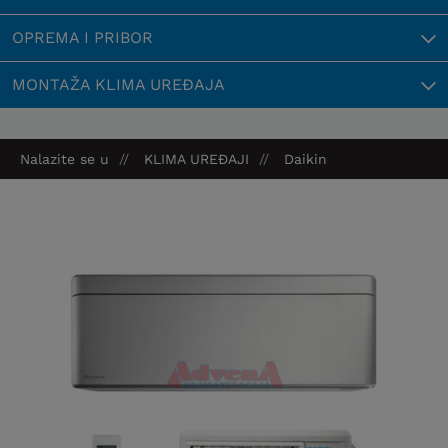
OPREMA I PRIBOR
MONTAŽA KLIMA UREĐAJA
Nalazite se u
KLIMA UREĐAJI
Daikin