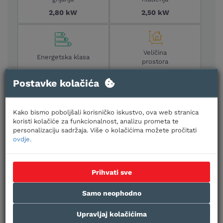
2,80 kW
2,50 kW
Veličina
Energetska klasa
prostora
A+++
25-30 m2
Postavke kolačića
Načini plaćanja:
Gotovinom prilikom preuzimanja,
Kako bismo poboljšali korisničko iskustvo, ova web stranica
uplatom na račun, kreditnim karticama jednokratno i
koristi kolačiće za funkcionalnost, analizu prometa te
na rate
personalizaciju sadržaja. Više o kolačićima možete pročitati
ovdje.
Prihvati sve
Samo neophodno
Upravljaj kolačićima