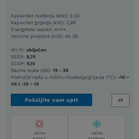
Kapacitet hlađenja (kW): 2,50
Kapacitet grijanja (kW): 2,80
Energetski razred: A+++
Veličina prostora (m2): do 30
Wi-Fi:
uključen
SEER:
8,74
SCOP:
5,15
Razina buke (dB):
19 - 39
Područje rada u režimu hlađenja/grijanja (°C):
-10 ~
46 / -15 ~ 18
Pošaljite nam upit
Jačina
Jačina
grijanja
hlađenja