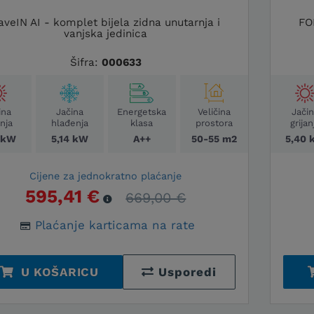
aveIN AI - komplet bijela zidna unutarnja i
FO
vanjska jedinica
Šifra:
000633
ina
Jačina
Energetska
Veličina
Jači
anja
hlađenja
klasa
prostora
grijan
1 kW
5,14 kW
A++
50-55 m2
5,40 
Cijene za jednokratno plaćanje
595,41 €
669,00 €
Plaćanje karticama na rate
U KOŠARICU
Usporedi