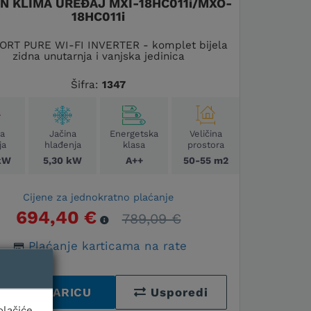
N KLIMA UREĐAJ MXI-18HC011i/MXO-
18HC011i
RT PURE WI-FI INVERTER - komplet bijela
zidna unutarnja i vanjska jedinica
Šifra:
1347
na
Jačina
Energetska
Veličina
ja
hlađenja
klasa
prostora
kW
5,30 kW
A++
50-55 m2
Cijene za jednokratno plaćanje
694,40 €
789,09 €
Plaćanje karticama na rate
U KOŠARICU
Usporedi
olačiće