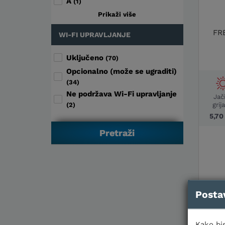
A
(1)
Prikaži više
FR
WI-FI UPRAVLJANJE
Uključeno
(70)
Opcionalno (može se ugraditi)
(34)
Ne podržava Wi-Fi upravljanje
Jač
(2)
grij
5,7
Posta
Kako bis