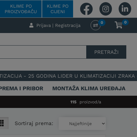
KLIME PO
KLIME PO
PROIZVOĐAČU
CIJENI
0
0
Prijava | Registracija
PRETRAŽI
ODINA LIDER U KLIMATIZACIJI ZRAKA - POUZDAN I S
PREMA I PRIBOR
MONTAŽA KLIMA UREĐAJA
115
proizvod/a
Sortiraj prema: