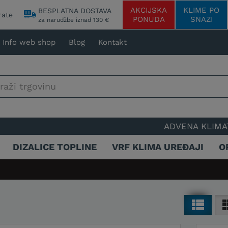
AKCIJSKA
KLIME PO
BESPLATNA DOSTAVA
rate
PONUDA
SNAZI
za narudžbe iznad 130 €
Info web shop
Blog
Kontakt
ADVENA KLIMATIZACIJA - 25 G
DIZALICE TOPLINE
VRF KLIMA UREĐAJI
O