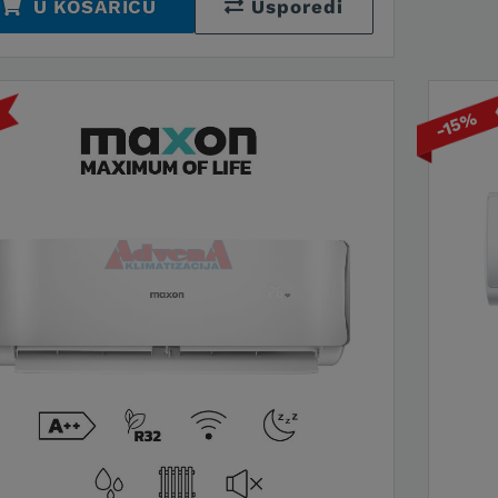
U KOŠARICU
Usporedi
-15%