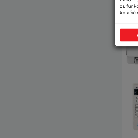
za funkc
kolačić