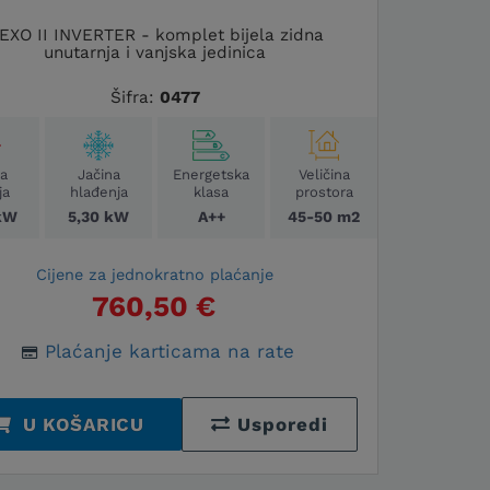
EXO II INVERTER - komplet bijela zidna
unutarnja i vanjska jedinica
Šifra:
0477
na
Jačina
Energetska
Veličina
ja
hlađenja
klasa
prostora
kW
5,30 kW
A++
45-50 m2
Cijene za jednokratno plaćanje
760,50 €
Plaćanje karticama na rate
U KOŠARICU
Usporedi