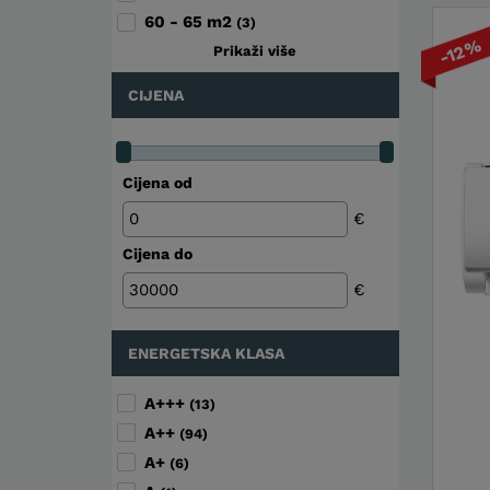
60 - 65 m2
(3)
-12%
Prikaži više
CIJENA
Cijena od
€
Cijena do
€
ENERGETSKA KLASA
A+++
(13)
A++
(94)
A+
(6)