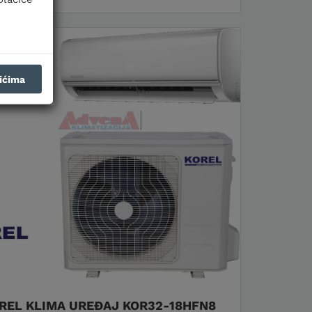
čićima
REL KLIMA UREĐAJ KOR32-18HFN8