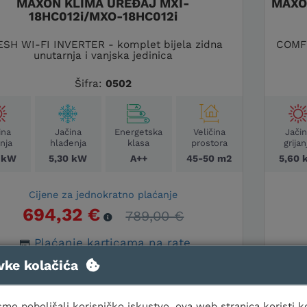
MAXON KLIMA UREĐAJ MXI-
MAXO
18HC012i/MXO-18HC012i
ESH WI-FI INVERTER - komplet bijela zidna
COMFO
unutarnja i vanjska jedinica
Šifra:
0502
ina
Jačina
Energetska
Veličina
Jači
anja
hlađenja
klasa
prostora
grijan
0 kW
5,30 kW
A++
45-50 m2
5,60 
Cijene za jednokratno plaćanje
694,32 €
789,00 €
Plaćanje karticama na rate
vke kolačića
U KOŠARICU
Usporedi
mo poboljšali korisničko iskustvo, ova web stranica koristi k