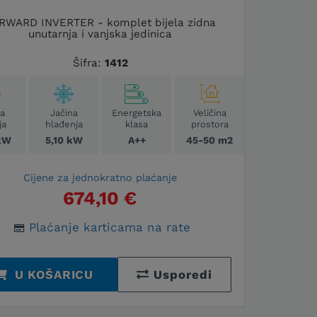
RWARD INVERTER - komplet bijela zidna
unutarnja i vanjska jedinica
Šifra:
1412
na
Jačina
Energetska
Veličina
ja
hlađenja
klasa
prostora
kW
5,10 kW
A++
45-50 m2
Cijene za jednokratno plaćanje
674,10 €
Plaćanje karticama na rate
U KOŠARICU
Usporedi