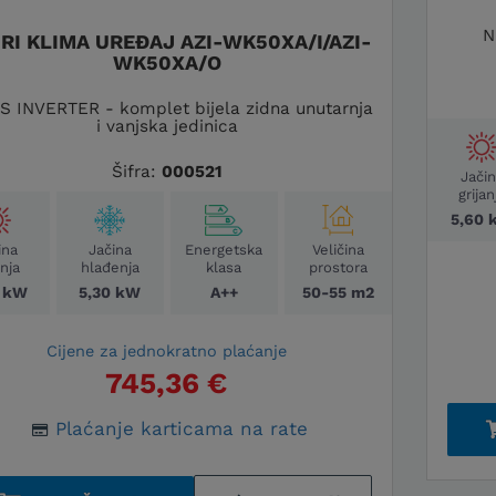
N
RI KLIMA UREĐAJ AZI-WK50XA/I/AZI-
WK50XA/O
S INVERTER - komplet bijela zidna unutarnja
i vanjska jedinica
Šifra:
000521
Jači
grijan
5,60 
ina
Jačina
Energetska
Veličina
anja
hlađenja
klasa
prostora
0 kW
5,30 kW
A++
50-55 m2
Cijene za jednokratno plaćanje
745,36 €
Plaćanje karticama na rate