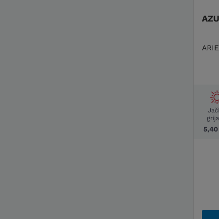
AZU
ARIE
Jač
grij
5,4