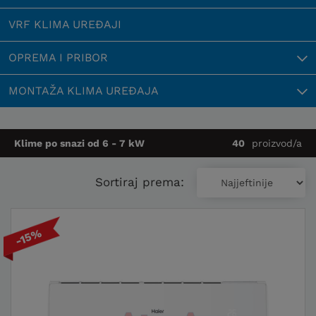
VRF KLIMA UREĐAJI
OPREMA I PRIBOR
MONTAŽA KLIMA UREĐAJA
Klime po snazi od 6 - 7 kW
40
proizvod/a
Sortiraj prema:
-15%