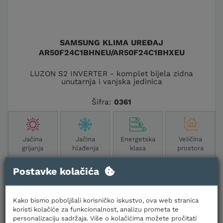
SAMSUNG KLIMA UREĐAJ
AR50F24C1BHNEU/AR50F24C1BHXEU
LUZON S2 INVERTER - komplet bijela zidna
unutarnja i vanjska jedinica
Šifra:
0361
Jačina
Jačina
Energetska
Veličina
grijanja
hlađenja
klasa
prostora
7,40 kW
6,50 kW
A++
60-65 m2
Postavke kolačića
Cijene za jednokratno plaćanje
1.387,63 €
Kako bismo poboljšali korisničko iskustvo, ova web stranica
koristi kolačiće za funkcionalnost, analizu prometa te
1.632,51 €
personalizaciju sadržaja. Više o kolačićima možete pročitati