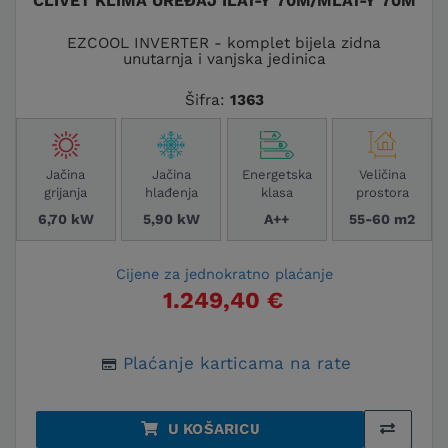
CLIVET KLIMA UREĐAJ ILA1-Y 70M/MLA1-Y 70M
EZCOOL INVERTER - komplet bijela zidna
unutarnja i vanjska jedinica
Šifra:
1363
Jačina
Jačina
Energetska
Veličina
grijanja
hlađenja
klasa
prostora
6,70 kW
5,90 kW
A++
55-60 m2
Cijene za jednokratno plaćanje
1.249,40 €
Plaćanje karticama na rate
U KOŠARICU