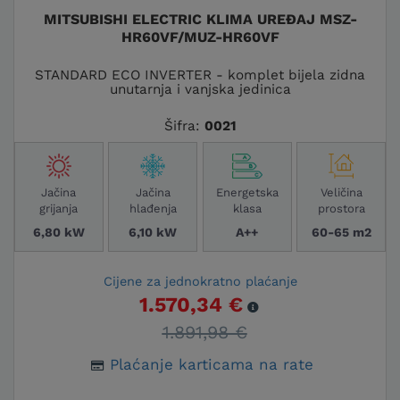
MITSUBISHI ELECTRIC KLIMA UREĐAJ MSZ-
HR60VF/MUZ-HR60VF
STANDARD ECO INVERTER - komplet bijela zidna
unutarnja i vanjska jedinica
Šifra:
0021
Jačina
Jačina
Energetska
Veličina
grijanja
hlađenja
klasa
prostora
6,80 kW
6,10 kW
A++
60-65 m2
Cijene za jednokratno plaćanje
1.570,34 €
1.891,98 €
Plaćanje karticama na rate