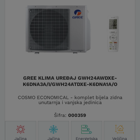
GREE KLIMA UREĐAJ GWH24AWDXE-
K6DNA3A/I/GWH24ATDXE-K6DNA1A/O
COSMO ECONOMICAL - komplet bijela zidna
unutarnja i vanjska jedinica
Šifra:
000359
Jačina
Jačina
Energetska
Veličina