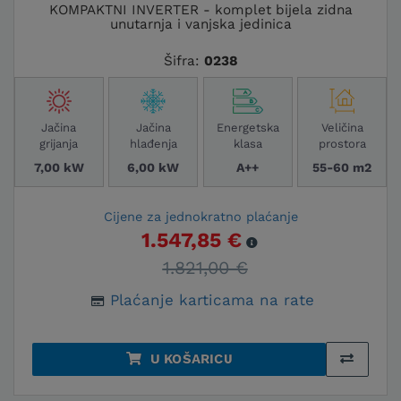
KOMPAKTNI INVERTER - komplet bijela zidna
unutarnja i vanjska jedinica
Šifra:
0238
Jačina
Jačina
Energetska
Veličina
grijanja
hlađenja
klasa
prostora
7,00 kW
6,00 kW
A++
55-60 m2
Cijene za jednokratno plaćanje
1.547,85 €
1.821,00 €
Plaćanje karticama na rate
U KOŠARICU