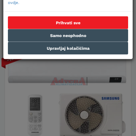
ovdje.
Plaćanje karticama na rate
Prihvati sve
U KOŠARICU
Samo neophodno
Upravljaj kolačićima
-15%