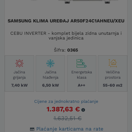
SAMSUNG KLIMA UREĐAJ AR50F24C1AHNEU/XEU
CEBU INVERTER - komplet bijela zidna unutarnja i
vanjska jedinica
Šifra:
0365
Jačina
Jačina
Energetska
Veličina
grijanja
hlađenja
klasa
prostora
7,40 kW
6,50 kW
A++
55-60 m2
Cijene za jednokratno plaćanje
1.387,63 €
1.632,51 €
Plaćanje karticama na rate