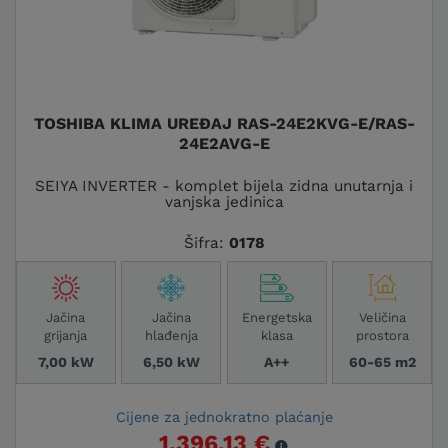
TOSHIBA KLIMA UREĐAJ RAS-24E2KVG-E/RAS-
24E2AVG-E
SEIYA INVERTER - komplet bijela zidna unutarnja i
vanjska jedinica
Šifra:
0178
Jačina
Jačina
Energetska
Veličina
grijanja
hlađenja
klasa
prostora
7,00 kW
6,50 kW
A++
60-65 m2
Cijene za jednokratno plaćanje
1.396,13 €