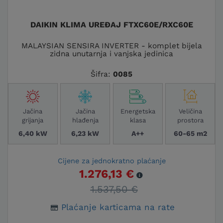
DAIKIN KLIMA UREĐAJ FTXC60E/RXC60E
MALAYSIAN SENSIRA INVERTER - komplet bijela
zidna unutarnja i vanjska jedinica
Šifra:
0085
Jačina
Jačina
Energetska
Veličina
grijanja
hlađenja
klasa
prostora
6,40 kW
6,23 kW
A++
60-65 m2
Cijene za jednokratno plaćanje
1.276,13 €
1.537,50 €
Plaćanje karticama na rate