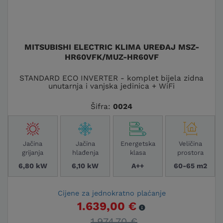
MITSUBISHI ELECTRIC KLIMA UREĐAJ MSZ-
HR60VFK/MUZ-HR60VF
STANDARD ECO INVERTER - komplet bijela zidna
unutarnja i vanjska jedinica + WiFi
Šifra:
0024
Jačina
Jačina
Energetska
Veličina
grijanja
hlađenja
klasa
prostora
6,80 kW
6,10 kW
A++
60-65 m2
Cijene za jednokratno plaćanje
1.639,00 €
1.974,70 €