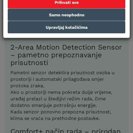
Funkcija Heat Boost omogućuje brže
Prihvati sve
zagrijavanje prostora – do 20 % brže od
standardnog načina rada.
Samo neophodno
Savršeno rješenje za hladna jutra ili kada želite
trenutačnu toplinu odmah nakon uključivanja
Upravljaj kolačićima
uređaja.
2-Area Motion Detection Sensor
– pametno prepoznavanje
prisutnosti
Pametni senzor detektira prisutnost osoba u
prostoriji i automatski prilagođava smjer
protoka zraka.
Ako u prostoriji nema pokreta dulje vrijeme,
uređaj prelazi u štedljivi režim rada, čime
dodatno smanjuje potrošnju energije.
Kada senzor ponovno prepozna prisutnost,
klima se vraća na prethodne postavke.
Comfort+ način rada – prirodan