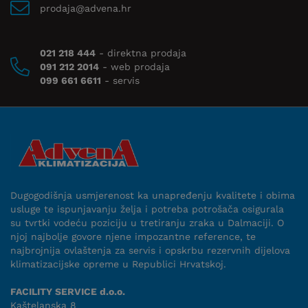
prodaja@advena.hr
021 218 444
- direktna prodaja
091 212 2014
- web prodaja
099 661 6611
- servis
Dugogodišnja usmjerenost ka unapređenju kvalitete i obima
usluge te ispunjavanju želja i potreba potrošača osigurala
su tvrtki vodeću poziciju u tretiranju zraka u Dalmaciji. O
njoj najbolje govore njene impozantne reference, te
najbrojnija ovlaštenja za servis i opskrbu rezervnih dijelova
klimatizacijske opreme u Republici Hrvatskoj.
FACILITY SERVICE d.o.o.
Kaštelanska 8