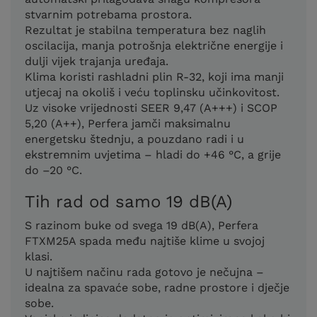
stvarnim potrebama prostora.
Rezultat je stabilna temperatura bez naglih
oscilacija, manja potrošnja električne energije i
dulji vijek trajanja uređaja.
Klima koristi rashladni plin R-32, koji ima manji
utjecaj na okoliš i veću toplinsku učinkovitost.
Uz visoke vrijednosti SEER 9,47 (A+++) i SCOP
5,20 (A++), Perfera jamči maksimalnu
energetsku štednju, a pouzdano radi i u
ekstremnim uvjetima – hladi do +46 °C, a grije
do –20 °C.
Tih rad od samo 19 dB(A)
S razinom buke od svega 19 dB(A), Perfera
FTXM25A spada među najtiše klime u svojoj
klasi.
U najtišem načinu rada gotovo je nečujna –
idealna za spavaće sobe, radne prostore i dječje
sobe.