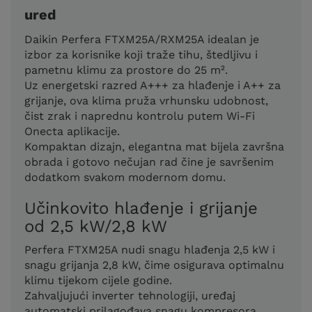
ured
Daikin Perfera FTXM25A/RXM25A idealan je
izbor za korisnike koji traže tihu, štedljivu i
pametnu klimu za prostore do 25 m².
Uz energetski razred A+++ za hlađenje i A++ za
grijanje, ova klima pruža vrhunsku udobnost,
čist zrak i naprednu kontrolu putem Wi-Fi
Onecta aplikacije.
Kompaktan dizajn, elegantna mat bijela završna
obrada i gotovo nečujan rad čine je savršenim
dodatkom svakom modernom domu.
Učinkovito hlađenje i grijanje
od 2,5 kW/2,8 kW
Perfera FTXM25A nudi snagu hlađenja 2,5 kW i
snagu grijanja 2,8 kW, čime osigurava optimalnu
klimu tijekom cijele godine.
Zahvaljujući inverter tehnologiji, uređaj
automatski prilagođava snagu kompresora