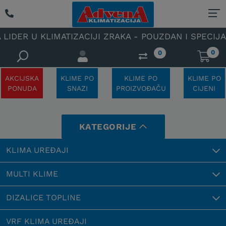
KLIMATIZACIJI ZRAKA - POUZDAN I SPECIJALIZIRAN 
0
0
AKCIJSKA
KLIME PO
KLIME PO
KLIME PO
PONUDA
SNAZI
PROIZVOĐAČU
CIJENI
KATEGORIJE
KLIMA UREĐAJI
MULTI KLIME
DIZALICE TOPLINE
VRF KLIMA UREĐAJI