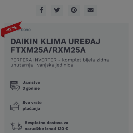
-17%
Šifra:
0090
DAIKIN KLIMA UREĐAJ
FTXM25A/RXM25A
PERFERA INVERTER - komplet bijela zidna
unutarnja i vanjska jedinica
Jamstvo
3 godine
Sve vrste
plaćanja
Besplatna dostava za
narudžbe iznad 130 €