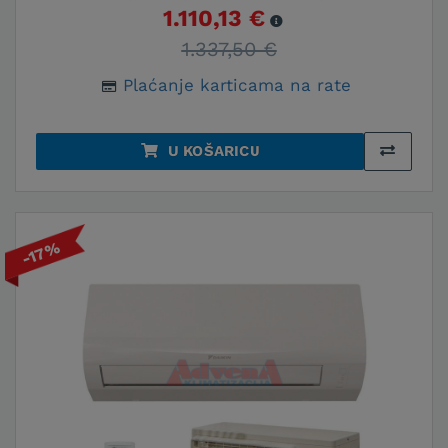
1.110,13 €
1.337,50 €
Plaćanje karticama na rate
U KOŠARICU
-17%