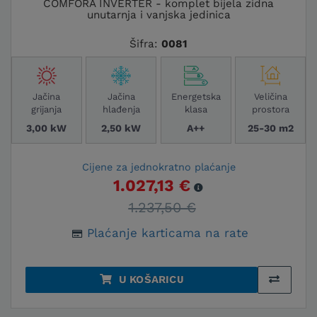
COMFORA INVERTER - komplet bijela zidna
unutarnja i vanjska jedinica
Šifra:
0081
Jačina
Jačina
Energetska
Veličina
grijanja
hlađenja
klasa
prostora
3,00 kW
2,50 kW
A++
25-30 m2
Cijene za jednokratno plaćanje
1.027,13 €
1.237,50 €
Plaćanje karticama na rate
U KOŠARICU