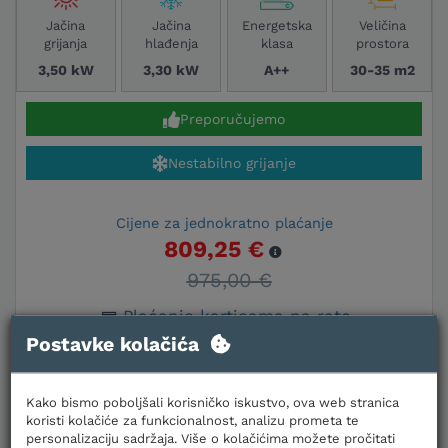
Jačina
Jačina
Energetska
Veličina
grijanja
hlađenja
klasa
prostora
3,50 kW
3,30 kW
A++
30-35 m2
Preporučujemo
Nestabilno grijanje
Cijene za jednokratno plaćanje
809,25 €
975,00 €
Plaćanje karticama na rate
Postavke kolačića
U KOŠARICU
Kako bismo poboljšali korisničko iskustvo, ova web stranica
koristi kolačiće za funkcionalnost, analizu prometa te
personalizaciju sadržaja. Više o kolačićima možete pročitati