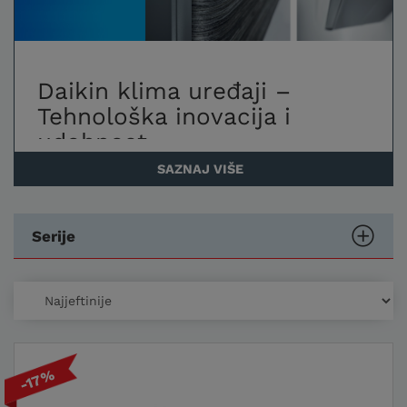
Daikin klima uređaji –
Tehnološka inovacija i
udobnost
SAZNAJ VIŠE
Daikin klima uređaji sinonim su za kvalitetu,
inovaciju i vrhunsku energetsku učinkovitost.
Ovi uređaji pružaju ne samo idealnu kontrolu
Serije
temperature već i čist zrak, zahvaljujući
naprednim funkcijama za filtriranje i
ekološki prihvatljive rashladne plinove.
Energetska učinkovitost i
ušteda
-17%
Daikin klima uređaji s A++ i A+++ razredima