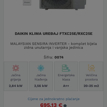
savršenu klimu u svom prostoru uz Advenu.
Odaberite idealan Daikin klima uređaj za
sebe na Advena web shopu!
KONTAKTIRAJTE NAS
DAIKIN KLIMA UREĐAJ FTXC25E/RXC25E
MALAYSIAN SENSIRA INVERTER - komplet bijela
zidna unutarnja i vanjska jedinica
Šifra:
0074
Jačina
Jačina
Energetska
Veličina
grijanja
hlađenja
klasa
prostora
2,84 kW
2,56 kW
A++
20-25 m2
Cijene za jednokratno plaćanje
695,13 €