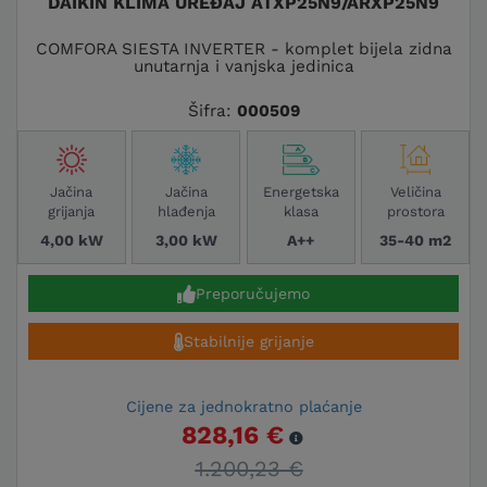
DAIKIN KLIMA UREĐAJ ATXP25N9/ARXP25N9
COMFORA SIESTA INVERTER - komplet bijela zidna
unutarnja i vanjska jedinica
Šifra:
000509
Jačina
Jačina
Energetska
Veličina
grijanja
hlađenja
klasa
prostora
4,00 kW
3,00 kW
A++
35-40 m2
Preporučujemo
Stabilnije grijanje
Cijene za jednokratno plaćanje
828,16 €
1.200,23 €