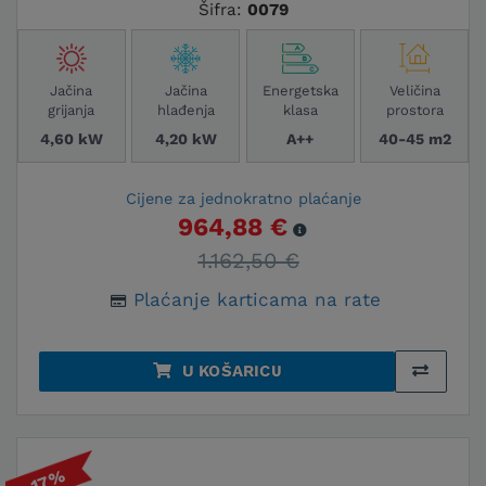
Šifra:
0079
Jačina
Jačina
Energetska
Veličina
grijanja
hlađenja
klasa
prostora
4,60 kW
4,20 kW
A++
40-45 m2
Cijene za jednokratno plaćanje
964,88 €
1.162,50 €
Plaćanje karticama na rate
U KOŠARICU
-17%