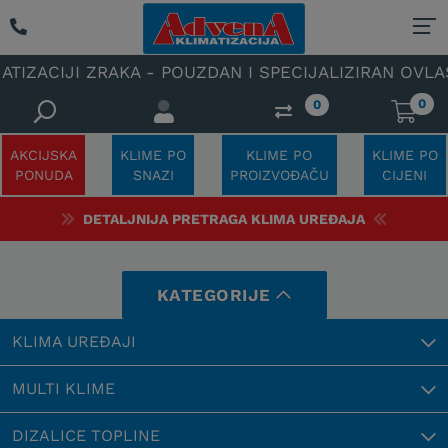
 POUZDAN I SPECIJALIZIRAN OVLAŠTENI SERVIS KLIMA
0
0
AKCIJSKA
KLIME PO
KLIME PO
KLIME PO
PONUDA
SNAZI
PROIZVOĐAČU
CIJENI
DETALJNIJA PRETRAGA KLIMA UREĐAJA
KATEGORIJE
KLIMA UREĐAJI
MULTI KLIME
DIZALICE TOPLINE