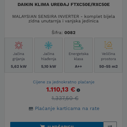
DAIKIN KLIMA UREĐAJ FTXC50E/RXC50E
MALAYSIAN SENSIRA INVERTER - komplet bijela
zidna unutarnja i vanjska jedinica
Šifra:
0082
Jačina
Jačina
Energetska
Veličina
grijanja
hlađenja
klasa
prostora
5,62 kW
5,10 kW
A++
50-55 m2
Cijene za jednokratno plaćanje
1.110,13 €
1.337,50 €
Plaćanje karticama na rate