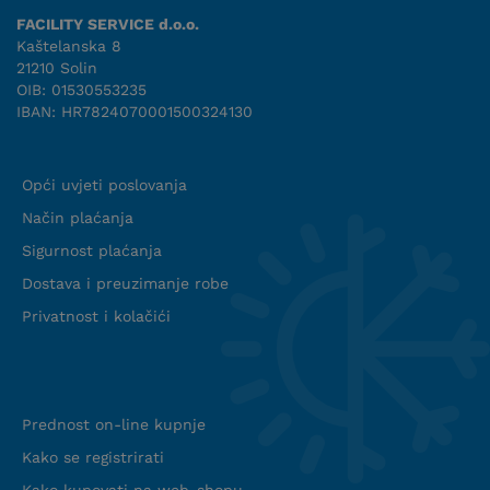
FACILITY SERVICE d.o.o.
Kaštelanska 8
21210 Solin
OIB: 01530553235
IBAN: HR7824070001500324130
Uvjeti suradnje
Opći uvjeti poslovanja
Način plaćanja
Sigurnost plaćanja
Dostava i preuzimanje robe
Privatnost i kolačići
Info web shop
Prednost on-line kupnje
Kako se registrirati