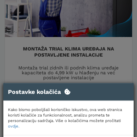
MONTAŽA TRIAL KLIMA UREĐAJA NA
POSTAVLJENE INSTALACIJE
Montaža trial zidnih ili podnih klima uređaje
kapaciteta do 4,99 kW u hlađenju na već
postavljene instalacije
Šifra:
000505
Postavke kolačića
Cijene za jednokratno plaćanje
Kako bismo poboljšali korisničko iskustvo, ova web stranica
500,00 €
koristi kolačiće za funkcionalnost, analizu prometa te
personalizaciju sadržaja. Više o kolačićima možete pročitati
ovdje.
Plaćanje karticama na rate