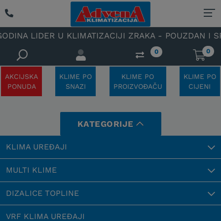
U KLIMATIZACIJI ZRAKA - POUZDAN I SPECIJALIZIRA
0
0
AKCIJSKA
KLIME PO
KLIME PO
KLIME PO
PONUDA
SNAZI
PROIZVOĐAČU
CIJENI
KATEGORIJE
KLIMA UREĐAJI
MULTI KLIME
DIZALICE TOPLINE
VRF KLIMA UREĐAJI