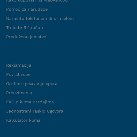
Kako kupovati na web-shopu
Pomoć za narudžbe
Naručite telefonom ili e-mailom
Trebate R-1 račun
Produženo jamstvo
Podrška
Reklamacije
Povrat robe
On-line rješavanje spora
Preuzimanja
FAQ o klima uređajima
Jednostrani raskid ugovora
Kalkulator klima