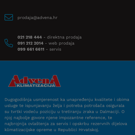
prodaja@advena.hr
021 218 444
- direktna prodaja
091 212 2014
- web prodaja
099 661 6611
- servis
Dugogodišnja usmjerenost ka unapređenju kvalitete i obima
usluge te ispunjavanju želja i potreba potrošača osigurala
su tvrtki vodeću poziciju u tretiranju zraka u Dalmaciji. O
njoj najbolje govore njene impozantne reference, te
najbrojnija ovlaštenja za servis i opskrbu rezervnih dijelova
klimatizacijske opreme u Republici Hrvatskoj.