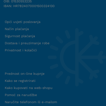
OIB: 01530553235
IBAN: HR7824070001500324130
Uvjeti suradnje
Opći uvjeti poslovanja
Način plaćanja
Sigurnost plaćanja
Dostava i preuzimanje robe
Privatnost i kolačići
Info web shop
Prednost on-line kupnje
Kako se registrirati
Kako kupovati na web-shopu
Pomoć za narudžbe
Naručite telefonom ili e-mailom