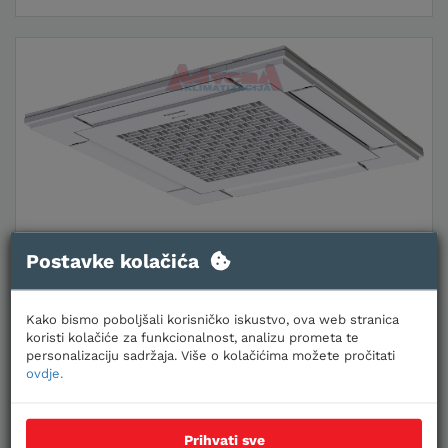
PANASONIC PANEL CZ-KPY4
Postavke kolačića
PANEL za 4-smjer. kazetnu jedinicu 600x600
Kako bismo poboljšali korisničko iskustvo, ova web stranica
Šifra:
1243
koristi kolačiće za funkcionalnost, analizu prometa te
personalizaciju sadržaja. Više o kolačićima možete pročitati
ovdje.
Cijene za jednokratno plaćanje
159,01 €
Prihvati sve