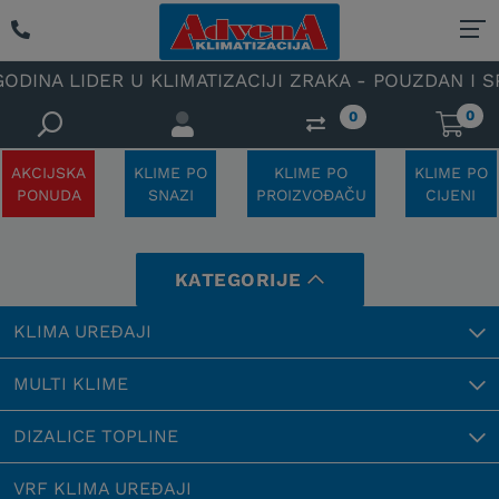
 LIDER U KLIMATIZACIJI ZRAKA - POUZDAN I SPECIJA
0
0
AKCIJSKA
KLIME PO
KLIME PO
KLIME PO
PONUDA
SNAZI
PROIZVOĐAČU
CIJENI
KATEGORIJE
KLIMA UREĐAJI
MULTI KLIME
DIZALICE TOPLINE
VRF KLIMA UREĐAJI