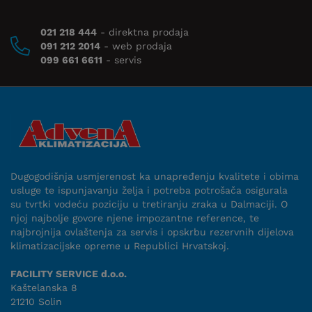
021 218 444
- direktna prodaja
091 212 2014
- web prodaja
099 661 6611
- servis
Dugogodišnja usmjerenost ka unapređenju kvalitete i obima
usluge te ispunjavanju želja i potreba potrošača osigurala
su tvrtki vodeću poziciju u tretiranju zraka u Dalmaciji. O
njoj najbolje govore njene impozantne reference, te
najbrojnija ovlaštenja za servis i opskrbu rezervnih dijelova
klimatizacijske opreme u Republici Hrvatskoj.
FACILITY SERVICE d.o.o.
Kaštelanska 8
21210 Solin