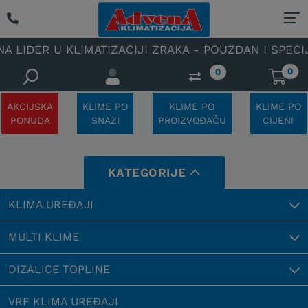
IZACIJI ZRAKA - POUZDAN I SPECIJALIZIRAN OVLAŠT
0
0
AKCIJSKA
KLIME PO
KLIME PO
KLIME PO
PONUDA
SNAZI
PROIZVOĐAČU
CIJENI
KATEGORIJE
KLIMA UREĐAJI
MULTI KLIME
DIZALICE TOPLINE
VRF KLIMA UREĐAJI