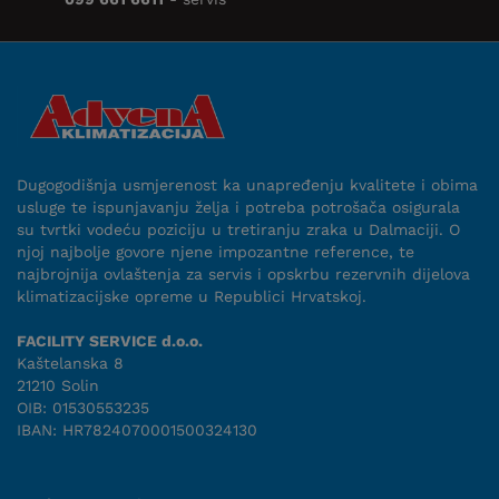
Dugogodišnja usmjerenost ka unapređenju kvalitete i obima
usluge te ispunjavanju želja i potreba potrošača osigurala
su tvrtki vodeću poziciju u tretiranju zraka u Dalmaciji. O
njoj najbolje govore njene impozantne reference, te
najbrojnija ovlaštenja za servis i opskrbu rezervnih dijelova
klimatizacijske opreme u Republici Hrvatskoj.
FACILITY SERVICE d.o.o.
Kaštelanska 8
21210 Solin
OIB: 01530553235
IBAN: HR7824070001500324130
Uvjeti suradnje