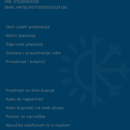
Objašnjenje korisnicima kako koristiti
OIB: 01530553235
IBAN: HR7824070001500324130
klima uređaj
Uključeno do 3 metra instalacije
Uvjeti suradnje
(bakrene cijevi, električni kabeli i odvod
Opći uvjeti poslovanja
kondenzata)
Montaža klima uređaja do 5 kW snage,
Način plaćanja
veći kapaciteti uz prethodni dogovor
Sigurnost plaćanja
Profesionalna montaža garantira optimalan
Dostava i preuzimanje robe
rad klima uređaja te štedi energiju i novac
Privatnost i kolačići
na dugoročnoj razini.
Demontaža klima uređaja
Info web shop
Prednost on-line kupnje
Kako se registrirati
Kako kupovati na web-shopu
Pomoć za narudžbe
Naručite telefonom ili e-mailom