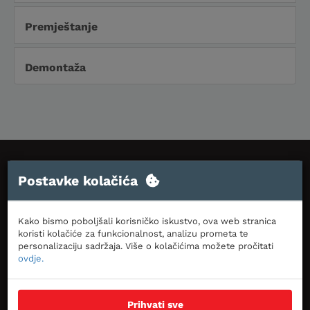
uređaja svih brendova koje imamo u ponudi,
uključujući mono i multi split sustave.
Premještanje
Montaža klima uređaja
Demontaža
Radno vrijeme:
Postavke kolačića
Ponedjeljak - Petak
09:00 - 15:00
Kako bismo poboljšali korisničko iskustvo, ova web stranica
koristi kolačiće za funkcionalnost, analizu prometa te
Kaštelanska 8, 21210 Solin
personalizaciju sadržaja. Više o kolačićima možete pročitati
ovdje.
Usluga montaže klima uređaja
prodaja@advena.hr
Montaža klima uređaja ključan je korak za
Prihvati sve