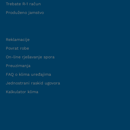
Trebate R-1 račun
Produženo jamstvo
Podrška
Reklamacije
Usluga demontaže klima uređaja
Povrat robe
Ako želite zamijeniti stari klima uređaj novim
On-line rješavanje spora
modelom, preseliti se ili osloboditi zid za
Preuzimanja
renovaciju, potrebna vam je stručna
FAQ o klima uređajima
demontaža. Nepravilno uklanjanje može
Jednostrani raskid ugovora
prouzročiti curenje rashladnog sredstva i
oštećenje komponenti.
Kalkulator klima
Što uključuje usluga
demontaže?
Sigurno isključivanje uređaja iz
napajanja