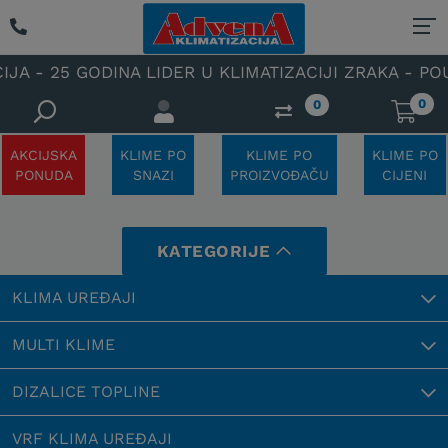
- 25 GODINA LIDER U KLIMATIZACIJI ZRAKA - POUZD
0
0
AKCIJSKA
KLIME PO
KLIME PO
KLIME PO
PONUDA
SNAZI
PROIZVOĐAČU
CIJENI
KATEGORIJE
KLIMA UREĐAJI
MULTI KLIME
DIZALICE TOPLINE
VRF KLIMA UREĐAJI