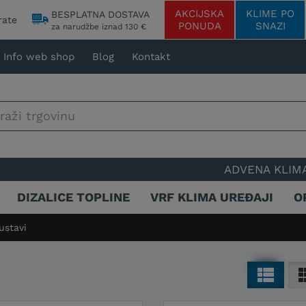
AKCIJSKA
KLIME PO
BESPLATNA DOSTAVA
rate
PONUDA
SNAZI
za narudžbe iznad 130 €
Info web shop
Blog
Kontakt
ADVENA KLIMATIZACIJA - 2
DIZALICE TOPLINE
VRF KLIMA UREĐAJI
O
ustavi