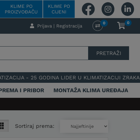
KLIME PO
KLIME PO
PROIZVOĐAČU
CIJENI
0
0
Prijava | Registracija
PRETRAŽI
5 GODINA LIDER U KLIMATIZACIJI ZRAKA - POUZDAN 
PREMA I PRIBOR
MONTAŽA KLIMA UREĐAJA
Sortiraj prema: