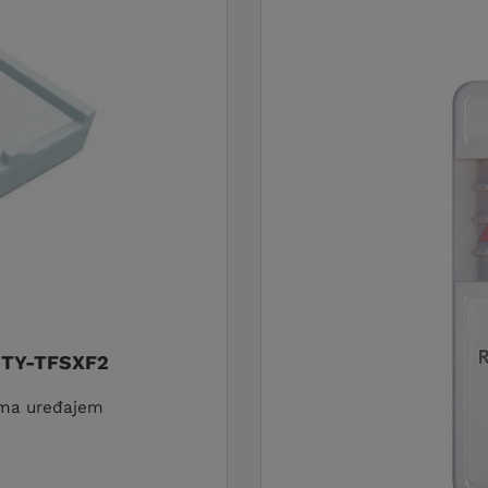
UTY-TFSXF2
lima uređajem