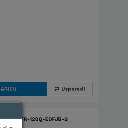
ŠARICU
Usporedi
-FI KIT KFR-120Q-EDFJB-B
olačiće