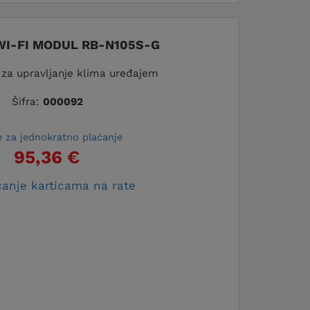
WI-FI MODUL RB-N105S-G
 za upravljanje klima uređajem
Šifra:
000092
e za jednokratno plaćanje
95,36 €
anje karticama na rate