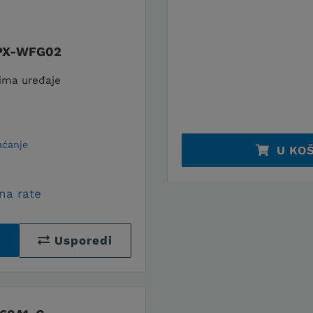
SPX-WFG02
lima uređaje
aćanje
U KO
na rate
Usporedi