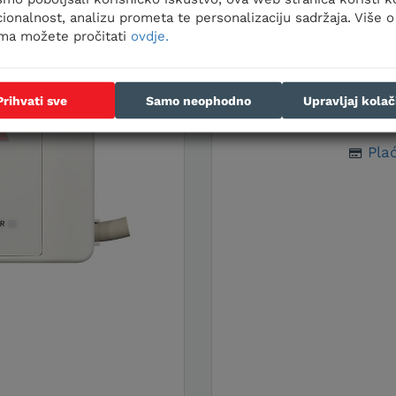
Wi-Fi dodatna
ionalnost, analizu prometa te personalizaciju sadržaja. Više o
ima možete pročitati
ovdje.
Cijen
Prihvati sve
Samo neophodno
Upravljaj kola
Plać