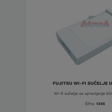
FUJITSU WI-FI SUČELJE 
Wi-fi sučelje za upravljanje k
Šifra:
1345