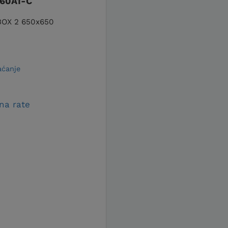
-60A1-C
 BOX 2 650x650
aćanje
na rate