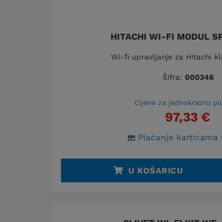
HITACHI WI-FI MODUL 
Wi-fi upravljanje za Hitachi k
Šifra:
000346
Cijene za jednokratno pl
97,33 €
Plaćanje karticama 
U KOŠARICU