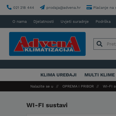
021 218 444
prodaja@advena.hr
Plaćanje na 
O nama
Djelatnosti
Uvjeti suradnje
Podrška
KLIMA UREĐAJI
MULTI KLIME
Nalazite se u
OPREMA I PRIBOR
WI-FI s
WI-FI sustavi