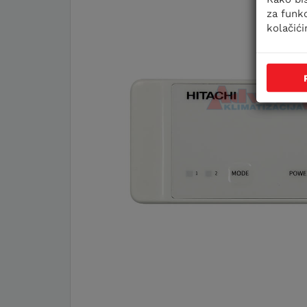
za funkc
kolačić