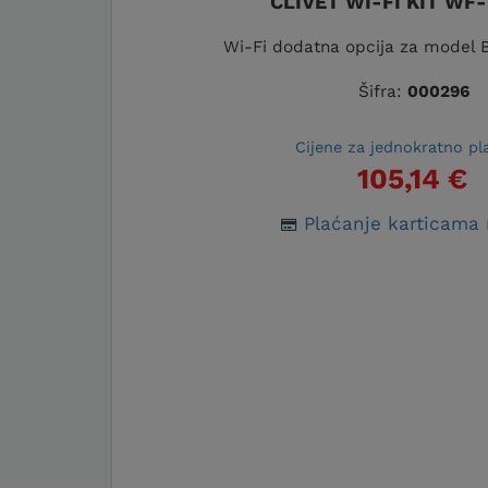
CLIVET WI-FI KIT WF
Wi-Fi dodatna opcija za model
Šifra:
000296
Cijene za jednokratno pl
105,14 €
Plaćanje karticama 