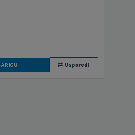
ŠARICU
Usporedi