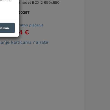
 opcija za model BOX 2 650x650
Šifra:
000297
e za jednokratno plaćanje
čićima
105,14 €
anje karticama na rate