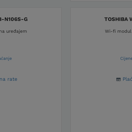
B-N106S-G
TOSHIBA 
ima uređajem
Wi-fi modul
aćanje
Cijen
na rate
Plać