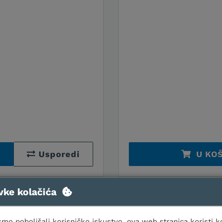
Usporedi
U KO
vke kolačića
CLIVET WI
mo poboljšali korisničko iskustvo, ova web stranica koristi k