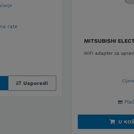
aćanje
na rate
MITSUBISHI ELEC
WiFI adapter za upravl
Cijen
Usporedi
Plać
U KO