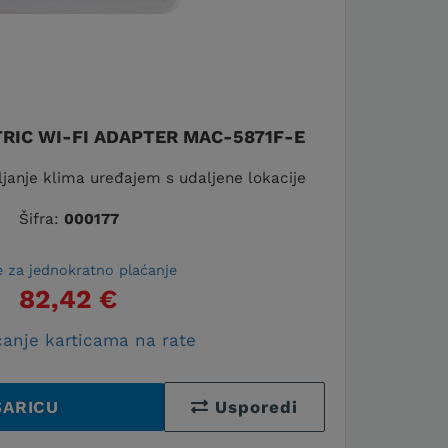
TRIC WI-FI ADAPTER MAC-5871F-E
janje klima uređajem s udaljene lokacije
Šifra:
000177
e za jednokratno plaćanje
82,42 €
anje karticama na rate
ŠARICU
Usporedi