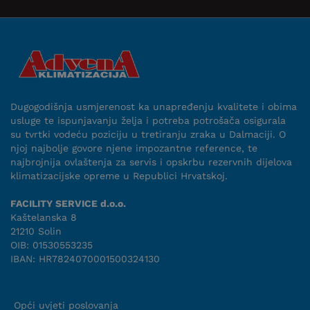
Dugogodišnja usmjerenost ka unapređenju kvalitete i obima
usluge te ispunjavanju želja i potreba potrošača osigurala
su tvrtki vodeću poziciju u tretiranju zraka u Dalmaciji. O
njoj najbolje govore njene impozantne reference, te
najbrojnija ovlaštenja za servis i opskrbu rezervnih dijelova
klimatizacijske opreme u Republici Hrvatskoj.
FACILITY SERVICE d.o.o.
Kaštelanska 8
21210 Solin
OIB: 01530553235
IBAN: HR7824070001500324130
Uvjeti suradnje
Opći uvjeti poslovanja