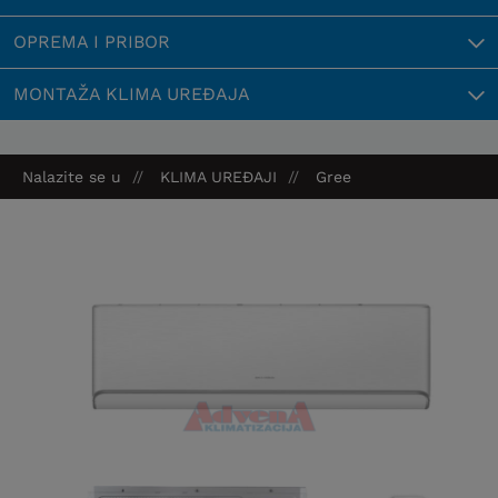
OPREMA I PRIBOR
MONTAŽA KLIMA UREĐAJA
Nalazite se u
KLIMA UREĐAJI
Gree