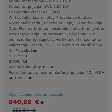
Kapacitet hlađenja (kW): 2,70 kW
Kapacitet grijanja (kW): 3,00 kW
Energetska klasa: A+++/A++
Wifi sučelje, Led display, 7 brzina ventilatora,
Noćni način rada (3 noćne krivulje), I-Feel funkcija,
Cold Plasma filter za ioniziranje zraka, Inteligentno
predzagrijavanje i odmrzavanje, Grijač vanjske
jedinice, Samodijagnoza, Vertikalno i horizontalno
zakretanje krilaca, UV-C UV svjetlo za sterilizaciju
Wi-Fi:
uključen
SEER:
9,0
SCOP:
4,6
Razina buke (dB):
19 - 41
Područje rada u režimu hlađenja/grijanja (°C):
-15 ~
50 / -25 ~ 30
Cijene za jednokratno plaćanje
840,68 €
989,04 €