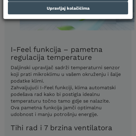
Upravljaj kolačićima
I-Feel funkcija – pametna
regulacija temperature
Daljinski upravljač sadrži temperaturni senzor
koji prati mikroklimu u vašem okruženju i šalje
podatke klimi.
Zahvaljujući I-Feel funkciji, klima automatski
podešava rad kako bi postigla idealnu
temperaturu točno tamo gdje se nalazite.
Ova pametna funkcija jamči optimalnu
udobnost i manju potrošnju energije.
Tihi rad i 7 brzina ventilatora