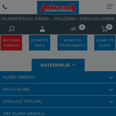
IJI ZRAKA - POUZDAN I SPECIJALIZIRAN OVLAŠTENI 
0
0
AKCIJSKA
KLIME PO
KLIME PO
KLIME PO
PONUDA
SNAZI
PROIZVOĐAČU
CIJENI
KATEGORIJE
KLIMA UREĐAJI
MULTI KLIME
DIZALICE TOPLINE
VRF KLIMA UREĐAJI