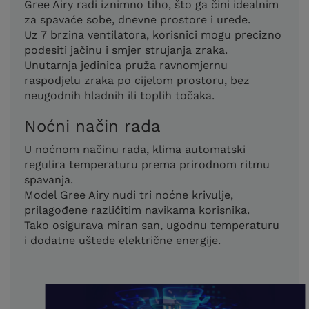
Gree Airy radi iznimno tiho, što ga čini idealnim
za spavaće sobe, dnevne prostore i urede.
Uz 7 brzina ventilatora, korisnici mogu precizno
podesiti jačinu i smjer strujanja zraka.
Unutarnja jedinica pruža ravnomjernu
raspodjelu zraka po cijelom prostoru, bez
neugodnih hladnih ili toplih točaka.
Noćni način rada
U noćnom načinu rada, klima automatski
regulira temperaturu prema prirodnom ritmu
spavanja.
Model Gree Airy nudi tri noćne krivulje,
prilagođene različitim navikama korisnika.
Tako osigurava miran san, ugodnu temperaturu
i dodatne uštede električne energije.