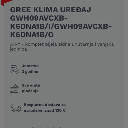
GREE KLIMA UREĐAJ
GWH09AVCXB-
K6DNA1B/I/GWH09AVCXB-
K6DNA1B/O
AIRY - komplet bijela zidna unutarnja i vanjska
jedinica
Jamstvo
3 godine
Sve vrste
plaćanja
Besplatna dostava za
narudžbe iznad 130 €