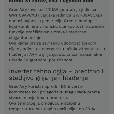
klima za zdrav, čist i ugodan dom
Gree Airy Inverter 2.7 kW (unutarnja jedinica
GWH09AVCXB i vanjska jedinica GWH09AVCXB)
donosi najnoviju generaciju Gree tehnologije
koja kombinira vrhunsku učinkovitost, napredne
funkcije pročišćavanja zraka i moderan,
elegantan dizajn.
Ova klima pruža savršenu udobnost tijekom
cijele godine, uz energetsku učinkovitost A+++ u
hlađenju i A++ u grijanju, što znači maksimalne
uštede i dugoročnu pouzdanost.
Inverter tehnologija – precizno i
štedljivo grijanje i hlađenje
Gree Airy koristi napredni DC inverter
kompresor koji prilagođava snagu rada prema
stvarnim uvjetima u prostoru.
Ova tehnologija omogućuje stabilnu
temperaturu bez naglih oscilacija i do 30 %