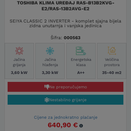
TOSHIBA KLIMA UREĐAJ RAS-B13B2KVG-
pristupačnima širokom spektru korisnika.
E2/RAS-13B2AVG-E2
SEIYA CLASSIC 2 INVERTER - komplet sjajna bijela
zidna unutarnja i vanjska jedinica
Toshiba klima uređaji nude kombinaciju
visoke energetske učinkovitosti, tihe
Šifra:
000563
tehnologije i naprednih sustava za filtraciju
zraka, čime osiguravaju čisti zrak i optimalnu
udobnost. S Wi-Fi upravljanjem, ušteda
Jačina
Jačina
Energetska
Veličina
energije i fleksibilnost u upravljanju klimom
grijanja
hlađenja
klasa
prostora
su zajamčeni. Uz Advena profesionalnu
3,60 kW
3,30 kW
A++
35-40 m2
podršku i česte akcije, Toshiba klima uređaji
postaju dugoročno isplativa investicija za
Ne preporučujemo
svaki prostor.
Nestabilno grijanje
Posjetite
Advena webshop
i odaberite svoj
Toshiba klima uređaj!
Cijene za jednokratno plaćanje
640,90 €
KONTAKTIRAJTE NAS