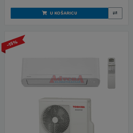
U KOŠARICU
-15%