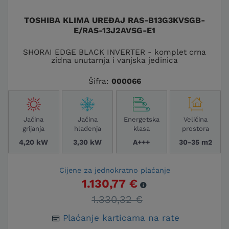
TOSHIBA KLIMA UREĐAJ RAS-B13G3KVSGB-
E/RAS-13J2AVSG-E1
SHORAI EDGE BLACK INVERTER - komplet crna
zidna unutarnja i vanjska jedinica
Šifra:
000066
Jačina
Jačina
Energetska
Veličina
grijanja
hlađenja
klasa
prostora
4,20 kW
3,30 kW
A+++
30-35 m2
Cijene za jednokratno plaćanje
1.130,77 €
1.330,32 €
Plaćanje karticama na rate