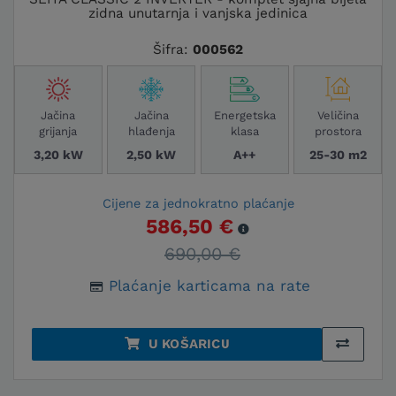
zidna unutarnja i vanjska jedinica
očuvati mirnu atmosferu.
Wi-Fi upravljanje za potpunu
Šifra:
000562
kontrolu
Mnogi Toshiba modeli dolaze s mogućnošću
Jačina
Jačina
Energetska
Veličina
grijanja
hlađenja
klasa
prostora
Wi-Fi upravljanja, što omogućuje jednostavno
podešavanje temperature putem mobilne
3,20 kW
2,50 kW
A++
25-30 m2
aplikacije. S ovom funkcijom, možete
upravljati klimom svog prostora s bilo kojeg
Cijene za jednokratno plaćanje
mjesta, što donosi dodatnu fleksibilnost i
586,50 €
optimizaciju potrošnje energije. Bilo da ste
690,00 €
kod kuće ili na putu, lako možete prilagoditi
rad uređaja svojim potrebama.
Plaćanje karticama na rate
Profesionalna prodaja,
montaža i servis
U KOŠARICU
Advena osigurava kompletnu uslugu za