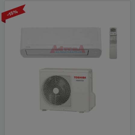
Toshiba klima uređaje – od prodaje, montaže
do redovitog servisa. Stručni tehničari s
-15%
dugogodišnjim iskustvom pobrinut će se da
vaša klima bude pravilno instalirana, što
osigurava njezin optimalan rad i
dugovječnost. Redoviti servisi i održavanje
ključni su za dugotrajan i učinkovit rad, a
Advena pruža tehničku podršku koja vam
omogućuje bezbrižno korištenje uređaja.
Posebne akcije, popusti i
pristupačne cijene
Toshiba klima uređaji dostupni su uz česte
akcije i popuste na Advena webshopu, što
omogućuje kupcima da osiguraju vrhunske
uređaje po najpovoljnijim uvjetima. Uz to,
Advena nudi mogućnost plaćanja na rate i
besplatnu dostavu, čime dodatno olakšava
proces kupnje i čini Toshiba klime