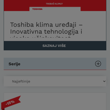
Toshiba klima uređaji –
Inovativna tehnologija i
visoka učinkovitost
SAZNAJ VIŠE
Energetska učinkovitost i
ušteda energije
Serije
Toshiba klima uređaji
poznati su po izvrsnoj
energetskoj učinkovitosti, posebno u
kategorijama A++ i A+++. Zahvaljujući
naprednoj inverter tehnologiji, uređaji
prilagođavaju snagu hlađenja ili grijanja
prema trenutnim uvjetima, što smanjuje
-15%
potrošnju energije i osigurava dugoročne