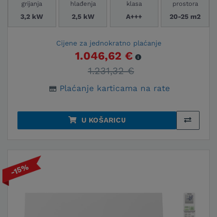
grijanja
hlađenja
klasa
prostora
3,2 kW
2,5 kW
A+++
20-25 m2
Cijene za jednokratno plaćanje
1.046,62 €
1.231,32 €
Plaćanje karticama na rate
U KOŠARICU
-15%