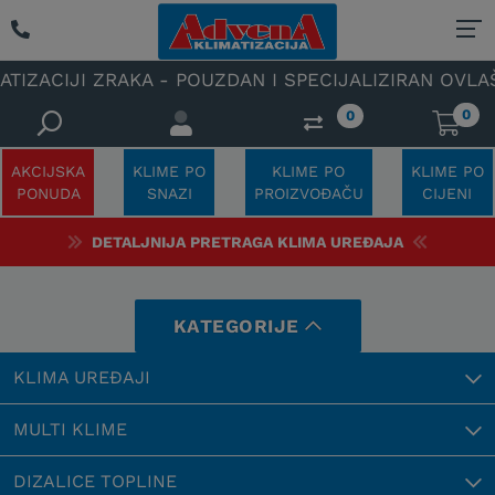
 - POUZDAN I SPECIJALIZIRAN OVLAŠTENI SERVIS KLI
0
0
AKCIJSKA
KLIME PO
KLIME PO
KLIME PO
PONUDA
SNAZI
PROIZVOĐAČU
CIJENI
DETALJNIJA PRETRAGA KLIMA UREĐAJA
KATEGORIJE
KLIMA UREĐAJI
MULTI KLIME
DIZALICE TOPLINE