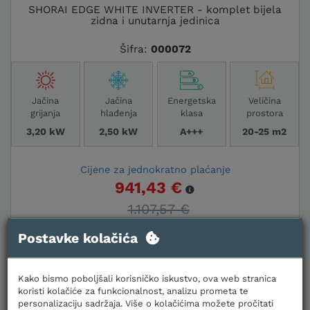
SHORAI EDGE WHITE INVERTER - komplet bijela
zidna i unutarnja jedinica
Šifra:
000072
Jačina
Jačina
Energetska
Veličina
grijanja
hlađenja
klasa
prostora
3,20 kW
2,50 kW
A+++
20-25 m2
Cijene za jednokratno plaćanje
941,43 €
1.107,57 €
Plaćanje karticama na rate
Postavke kolačića
Kako bismo poboljšali korisničko iskustvo, ova web stranica
U KOŠARICU
koristi kolačiće za funkcionalnost, analizu prometa te
personalizaciju sadržaja. Više o kolačićima možete pročitati