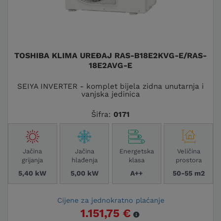
TOSHIBA KLIMA UREĐAJ RAS-B18E2KVG-E/RAS-
18E2AVG-E
SEIYA INVERTER - komplet bijela zidna unutarnja i
vanjska jedinica
Šifra:
0171
Jačina
Jačina
Energetska
Veličina
grijanja
hlađenja
klasa
prostora
5,40 kW
5,00 kW
A++
50-55 m2
Cijene za jednokratno plaćanje
1.151,75 €