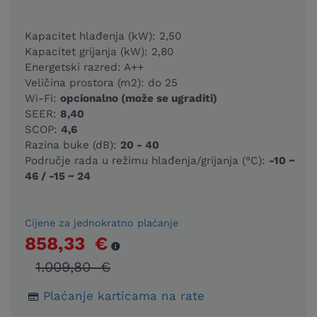
Kapacitet hlađenja (kW): 2,50
Kapacitet grijanja (kW): 2,80
Energetski razred: A++
Veličina prostora (m2): do 25
Wi-Fi:
opcionalno (može se ugraditi)
SEER:
8,40
SCOP:
4,6
Razina buke (dB):
20 - 40
Područje rada u režimu hlađenja/grijanja (°C):
-10 ~
46 / -15 ~ 24
Cijene za jednokratno plaćanje
858,33 €
1.009,80 €
Plaćanje karticama na rate