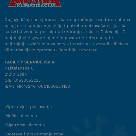
Dugogodišnja usmjerenost ka unapređenju kvalitete i obima
usluge te ispunjavanju želja i potreba potrošača osigurala
su tvrtki vodeću poziciju u tretiranju zraka u Dalmaciji. O
njoj najbolje govore njene impozantne reference, te
najbrojnija ovlaštenja za servis i opskrbu rezervnih dijelova
klimatizacijske opreme u Republici Hrvatskoj.
FACILITY SERVICE d.o.o.
Kaštelanska 8
21210 Solin
OIB: 01530553235
IBAN: HR7824070001500324130
Uvjeti suradnje
Opći uvjeti poslovanja
Način plaćanja
Sigurnost plaćanja
Dostava i preuzimanje robe