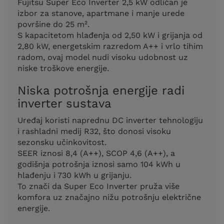
Fujitsu Super Eco Inverter 2,5 kW odličan je
izbor za stanove, apartmane i manje urede
površine do 25 m².
S kapacitetom hlađenja od 2,50 kW i grijanja od
2,80 kW, energetskim razredom A++ i vrlo tihim
radom, ovaj model nudi visoku udobnost uz
niske troškove energije.
Niska potrošnja energije radi
inverter sustava
Uređaj koristi naprednu DC inverter tehnologiju
i rashladni medij R32, što donosi visoku
sezonsku učinkovitost.
SEER iznosi 8,4 (A++), SCOP 4,6 (A++), a
godišnja potrošnja iznosi samo 104 kWh u
hlađenju i 730 kWh u grijanju.
To znači da Super Eco Inverter pruža više
komfora uz značajno nižu potrošnju električne
energije.