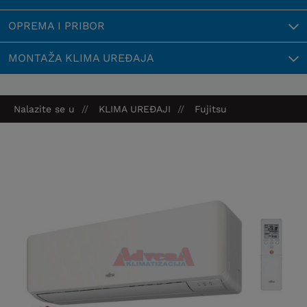
OPREMA I PRIBOR
MONTAŽA KLIMA UREĐAJA
Nalazite se u
KLIMA UREĐAJI
Fujitsu