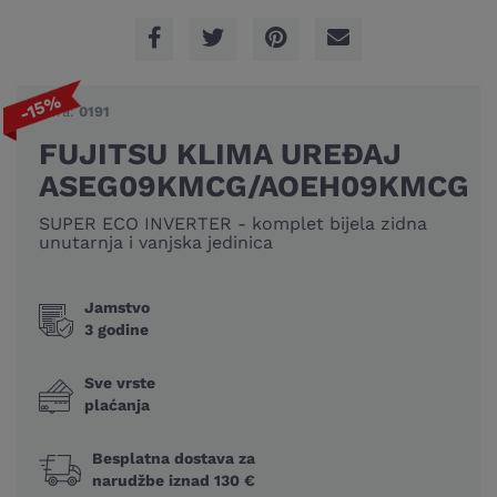
-15%
Šifra:
0191
FUJITSU KLIMA UREĐAJ
ASEG09KMCG/AOEH09KMCG
SUPER ECO INVERTER - komplet bijela zidna
unutarnja i vanjska jedinica
Jamstvo
3 godine
Sve vrste
plaćanja
Besplatna dostava za
narudžbe iznad 130 €