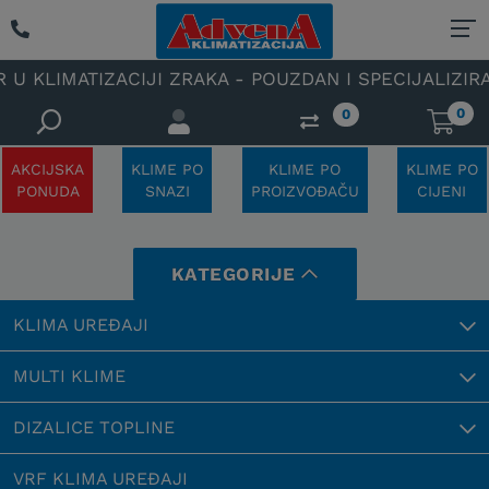
TIZACIJI ZRAKA - POUZDAN I SPECIJALIZIRAN OVLAŠ
0
0
AKCIJSKA
KLIME PO
KLIME PO
KLIME PO
PONUDA
SNAZI
PROIZVOĐAČU
CIJENI
KATEGORIJE
KLIMA UREĐAJI
MULTI KLIME
DIZALICE TOPLINE
VRF KLIMA UREĐAJI