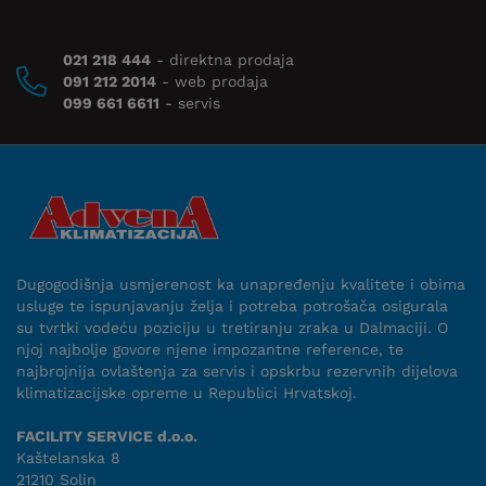
021 218 444
- direktna prodaja
091 212 2014
- web prodaja
099 661 6611
- servis
Dugogodišnja usmjerenost ka unapređenju kvalitete i obima
usluge te ispunjavanju želja i potreba potrošača osigurala
su tvrtki vodeću poziciju u tretiranju zraka u Dalmaciji. O
njoj najbolje govore njene impozantne reference, te
najbrojnija ovlaštenja za servis i opskrbu rezervnih dijelova
klimatizacijske opreme u Republici Hrvatskoj.
FACILITY SERVICE d.o.o.
Kaštelanska 8
21210 Solin