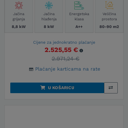
Jačina
Jačina
Energetska
Veličina
grijanja
hlađenja
klasa
prostora
8,8 kW
8 kW
A++
80-90 m2
Cijene za jednokratno plaćanje
2.525,55 €
2.971,24 €
Plaćanje karticama na rate
U KOŠARICU