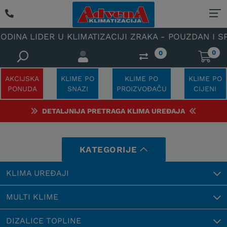
IDER U KLIMATIZACIJI ZRAKA - POUZDAN I SPECIJAL
0
0
AKCIJSKA
KLIME PO
KLIME PO
KLIME PO
PONUDA
SNAZI
PROIZVOĐAČU
CIJENI
DETALJNIJA PRETRAGA KLIMA UREĐAJA
KATEGORIJE
KLIMA UREĐAJI
MULTI KLIME
DIZALICE TOPLINE