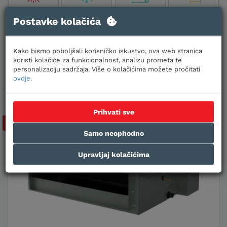
Jačina
Jačina
Energetska
Veličina
Postavke kolačića
grijanja
hlađenja
klasa
prostora
9,00 kW
8,70 kW
A++
80-90 m2
Kako bismo poboljšali korisničko iskustvo, ova web stranica
koristi kolačiće za funkcionalnost, analizu prometa te
Pošaljite upit
personalizaciju sadržaja. Više o kolačićima možete pročitati
ovdje.
Prihvati sve
-15%
Samo neophodno
Upravljaj kolačićima