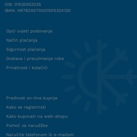
OIB: 01530553235
IBAN: HR7824070001500324130
Uvjeti suradnje
Opći uvjeti poslovanja
Način plaćanja
Sigurnost plaćanja
Dostava i preuzimanje robe
Privatnost i kolačići
Info web shop
Prednost on-line kupnje
Kako se registrirati
Kako kupovati na web-shopu
Pomoć za narudžbe
Naručite telefonom ili e-mailom