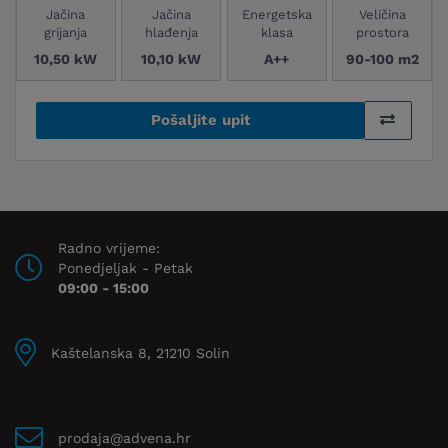
Jačina
Jačina
Energetska
Veličina
grijanja
hlađenja
klasa
prostora
10,50 kW
10,10 kW
A++
90-100 m2
Pošaljite upit
Radno vrijeme:
Ponedjeljak - Petak
09:00 - 15:00
Kaštelanska 8, 21210 Solin
prodaja@advena.hr