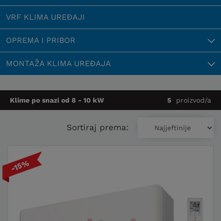
VRF KLIMA UREĐAJI
OPREMA I PRIBOR
MONTAŽA KLIMA UREĐAJA
Klime po snazi od 8 - 10 kW
5
proizvod/a
Sortiraj prema:
-15%