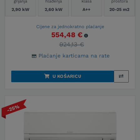
grijanja
hlađenja
klasa
prostora
2,90 kW
2,60 kW
A++
20-25 m2
Cijene za jednokratno plaćanje
554,48 €
924,13 €
Plaćanje karticama na rate
U KOŠARICU
-25%