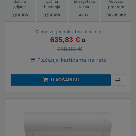
Jačina
Jačina
Energetska
Veličina
grijanja
hlađenja
klasa
prostora
3,90 kW
3,50 kW
A+++
30-35 m2
Cijene za jednokratno plaćanje
635,83 €
748,03 €
Plaćanje karticama na rate
U KOŠARICU