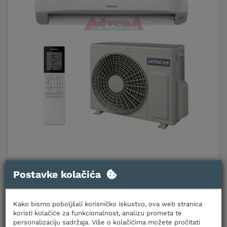
HITACHI KLIMA UREĐAJ RAK-DJ18RHAE/RAC-
Postavke kolačića
DJ18WHAE
Kako bismo poboljšali korisničko iskustvo, ova web stranica
AIR HOME 400 INVERTER - komplet bijela zidna
unutarnja i vanjska jedinica
koristi kolačiće za funkcionalnost, analizu prometa te
personalizaciju sadržaja. Više o kolačićima možete pročitati