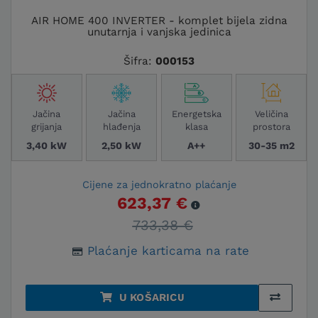
AIR HOME 400 INVERTER - komplet bijela zidna
unutarnja i vanjska jedinica
Šifra:
000153
Jačina
Jačina
Energetska
Veličina
grijanja
hlađenja
klasa
prostora
3,40 kW
2,50 kW
A++
30-35 m2
Cijene za jednokratno plaćanje
623,37 €
733,38 €
Plaćanje karticama na rate
U KOŠARICU