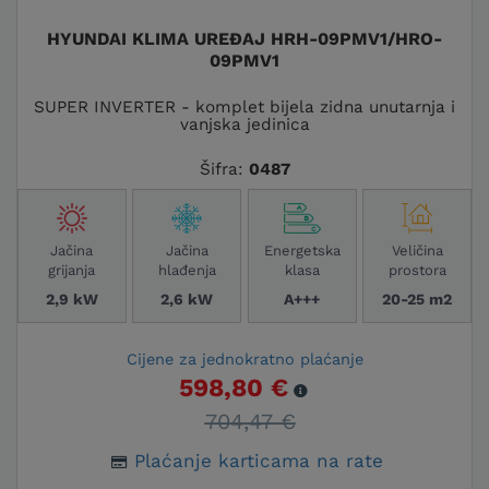
HYUNDAI KLIMA UREĐAJ HRH-09PMV1/HRO-
09PMV1
SUPER INVERTER - komplet bijela zidna unutarnja i
vanjska jedinica
Šifra:
0487
Jačina
Jačina
Energetska
Veličina
grijanja
hlađenja
klasa
prostora
2,9 kW
2,6 kW
A+++
20-25 m2
Cijene za jednokratno plaćanje
598,80 €
704,47 €
Plaćanje karticama na rate