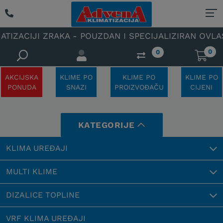
- POUZDAN I SPECIJALIZIRAN OVLAŠTENI SERVIS KLIM
0
0
AKCIJSKA
KLIME PO
KLIME PO
KLIME PO
PONUDA
SNAZI
PROIZVOĐAČU
CIJENI
KATEGORIJE
KLIMA UREĐAJI
MULTI KLIME
DIZALICE TOPLINE
VRF KLIMA UREĐAJI