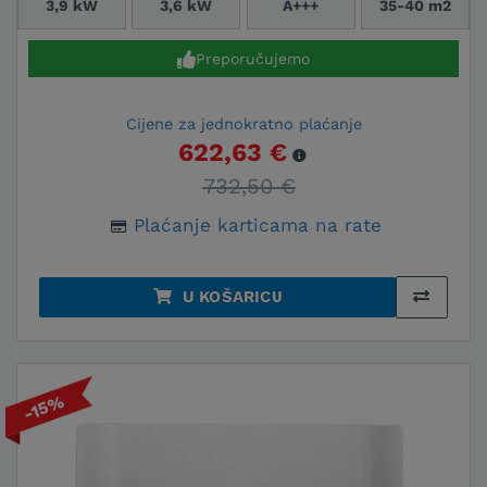
3,9 kW
3,6 kW
A+++
35-40 m2
Preporučujemo
Cijene za jednokratno plaćanje
622,63 €
732,50 €
Plaćanje karticama na rate
U KOŠARICU
-15%