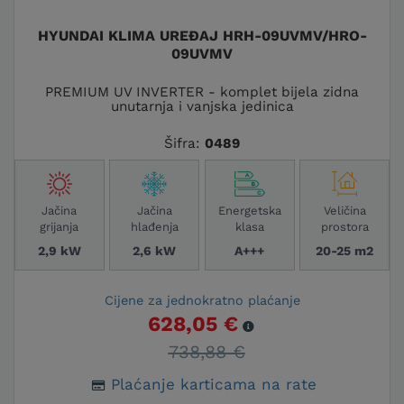
HYUNDAI KLIMA UREĐAJ HRH-09UVMV/HRO-
09UVMV
PREMIUM UV INVERTER - komplet bijela zidna
unutarnja i vanjska jedinica
Šifra:
0489
Jačina
Jačina
Energetska
Veličina
grijanja
hlađenja
klasa
prostora
2,9 kW
2,6 kW
A+++
20-25 m2
Cijene za jednokratno plaćanje
628,05 €
738,88 €
Plaćanje karticama na rate