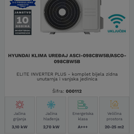
HYUNDAI KLIMA UREĐAJ ASCI-098CBW5B/ASCO-
098CBW5B
ELITE INVERTER PLUS - komplet bijela zidna
unutarnja i vanjska jedinica
Šifra:
000112
Jačina
Jačina
Energetska
Veličina
grijanja
hlađenja
klasa
prostora
3,10 kW
2,70 kW
A+++
20-25 m2