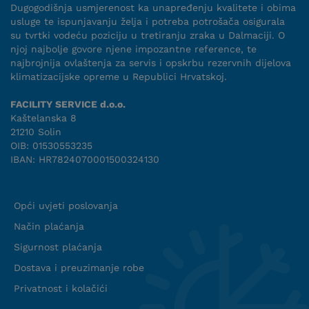
Dugogodišnja usmjerenost ka unapređenju kvalitete i obima
usluge te ispunjavanju želja i potreba potrošača osigurala
su tvrtki vodeću poziciju u tretiranju zraka u Dalmaciji. O
njoj najbolje govore njene impozantne reference, te
najbrojnija ovlaštenja za servis i opskrbu rezervnih dijelova
klimatizacijske opreme u Republici Hrvatskoj.
FACILITY SERVICE d.o.o.
Kaštelanska 8
21210 Solin
OIB: 01530553235
IBAN: HR7824070001500324130
Uvjeti suradnje
Opći uvjeti poslovanja
Način plaćanja
Sigurnost plaćanja
Dostava i preuzimanje robe
Privatnost i kolačići