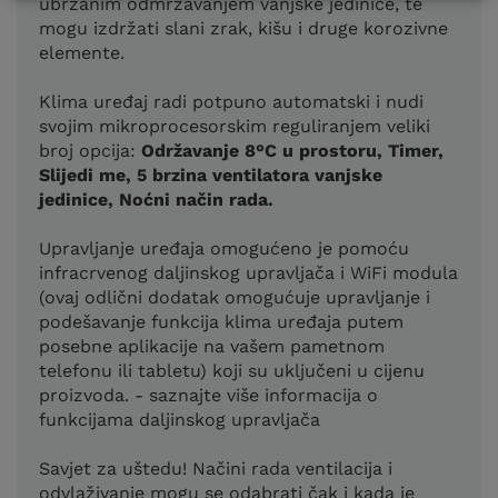
ubrzanim odmrzavanjem vanjske jedinice, te
mogu izdržati slani zrak, kišu i druge korozivne
elemente.
Klima uređaj radi potpuno automatski i nudi
svojim mikroprocesorskim reguliranjem veliki
broj opcija:
Održavanje 8°C u prostoru, Timer,
Slijedi me, 5 brzina ventilatora vanjske
jedinice, Noćni način rada.
Upravljanje uređaja omogućeno je pomoću
infracrvenog daljinskog upravljača i WiFi modula
(ovaj odlični dodatak omogućuje upravljanje i
podešavanje funkcija klima uređaja putem
posebne aplikacije na vašem pametnom
telefonu ili tabletu) koji su uključeni u cijenu
proizvoda. - saznajte više informacija o
funkcijama daljinskog upravljača
Savjet za uštedu! Načini rada ventilacija i
odvlaživanje mogu se odabrati čak i kada je