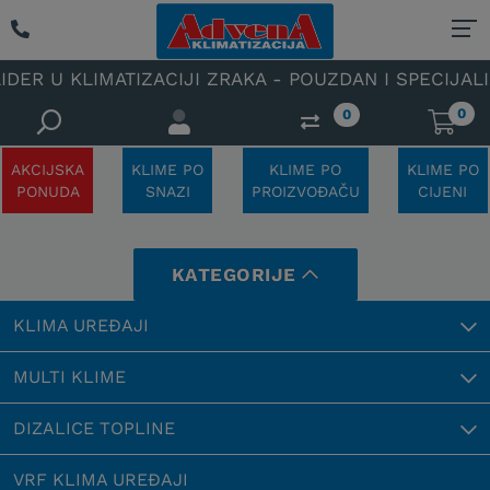
KLIMATIZACIJI ZRAKA - POUZDAN I SPECIJALIZIRAN 
0
0
AKCIJSKA
KLIME PO
KLIME PO
KLIME PO
PONUDA
SNAZI
PROIZVOĐAČU
CIJENI
KATEGORIJE
KLIMA UREĐAJI
MULTI KLIME
DIZALICE TOPLINE
VRF KLIMA UREĐAJI