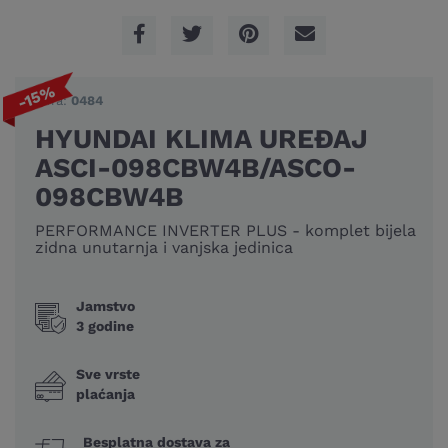
-15%
Šifra:
0484
HYUNDAI KLIMA UREĐAJ
ASCI-098CBW4B/ASCO-
098CBW4B
PERFORMANCE INVERTER PLUS - komplet bijela
zidna unutarnja i vanjska jedinica
Jamstvo
3 godine
Sve vrste
plaćanja
Besplatna dostava za