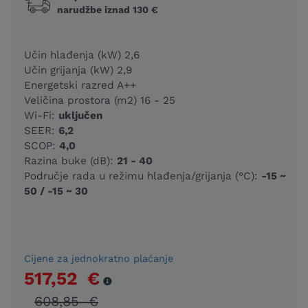
narudžbe iznad 130 €
Učin hlađenja (kW) 2,6
Učin grijanja (kW) 2,9
Energetski razred A++
Veličina prostora (m2) 16 - 25
Wi-Fi:
uključen
SEER:
6,2
SCOP:
4,0
Razina buke (dB):
21 - 40
Područje rada u režimu hlađenja/grijanja (°C):
-15 ~
50 / -15 ~ 30
Cijene za jednokratno plaćanje
517,52 €
608,85 €