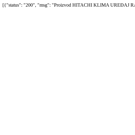
[{"status": "200", "msg": "Proizvod HITACHI KLIMA UREĐAJ RAI