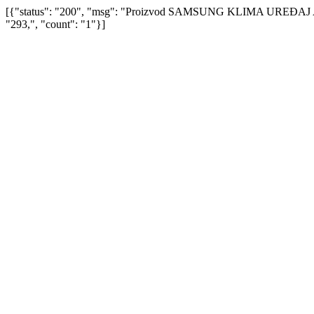
[{"status": "200", "msg": "Proizvod SAMSUNG KLIMA UREĐA
"293,", "count": "1"}]