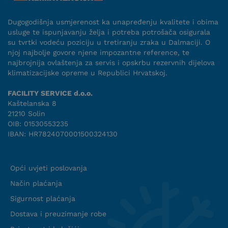
Dugogodišnja usmjerenost ka unapređenju kvalitete i obima
usluge te ispunjavanju želja i potreba potrošača osigurala
su tvrtki vodeću poziciju u tretiranju zraka u Dalmaciji. O
njoj najbolje govore njene impozantne reference, te
najbrojnija ovlaštenja za servis i opskrbu rezervnih dijelova
klimatizacijske opreme u Republici Hrvatskoj.
FACILITY SERVICE d.o.o.
Kaštelanska 8
21210 Solin
OIB: 01530553235
IBAN: HR7824070001500324130
Uvjeti suradnje
Opći uvjeti poslovanja
Način plaćanja
Sigurnost plaćanja
Dostava i preuzimanje robe