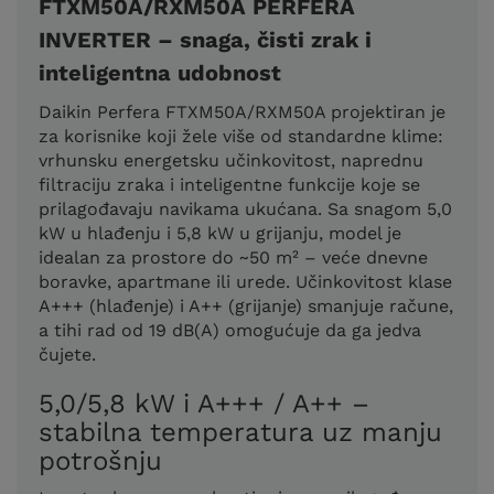
FTXM50A/RXM50A PERFERA
INVERTER – snaga, čisti zrak i
inteligentna udobnost
Daikin Perfera FTXM50A/RXM50A projektiran je
za korisnike koji žele više od standardne klime:
vrhunsku energetsku učinkovitost, naprednu
filtraciju zraka i inteligentne funkcije koje se
prilagođavaju navikama ukućana. Sa snagom 5,0
kW u hlađenju i 5,8 kW u grijanju, model je
idealan za prostore do ~50 m² – veće dnevne
boravke, apartmane ili urede. Učinkovitost klase
A+++ (hlađenje) i A++ (grijanje) smanjuje račune,
a tihi rad od 19 dB(A) omogućuje da ga jedva
čujete.
5,0/5,8 kW i A+++ / A++ –
stabilna temperatura uz manju
potrošnju