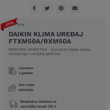
-17%
Šifra:
0119
DAIKIN KLIMA UREĐAJ
FTXM50A/RXM50A
PERFERA INVERTER - komplet bijela zidna
unutarnja i vanjska jedinica
Jamstvo
3 godine
Sve vrste
plaćanja
Besplatna dostava za
narudžbe iznad 130 €