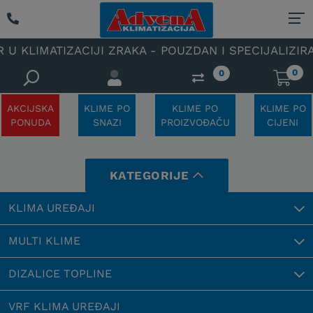
ATIZACIJI ZRAKA - POUZDAN I SPECIJALIZIRAN OVLAŠ
0
0
AKCIJSKA
KLIME PO
KLIME PO
KLIME PO
PONUDA
SNAZI
PROIZVOĐAČU
CIJENI
KATEGORIJE
KLIMA UREĐAJI
MULTI KLIME
DIZALICE TOPLINE
VRF KLIMA UREĐAJI