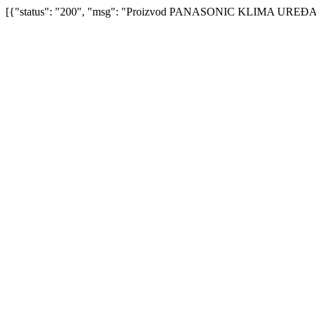
[{"status": "200", "msg": "Proizvod PANASONIC KLIMA UREĐAJ KI