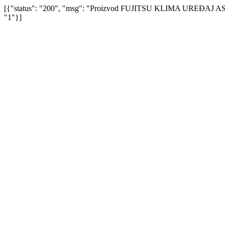
[{"status": "200", "msg": "Proizvod FUJITSU KLIMA UREĐAJ A
"1"}]