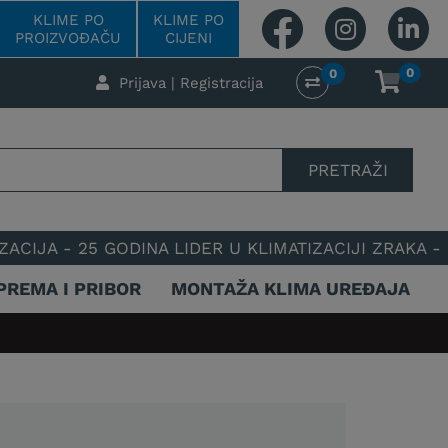
KLIME PO
KLIME PO
PROIZVOĐAČU
CIJENI
0
0
Prijava | Registracija
PRETRAŽI
 25 GODINA LIDER U KLIMATIZACIJI ZRAKA - POUZDA
PREMA I PRIBOR
MONTAŽA KLIMA UREĐAJA