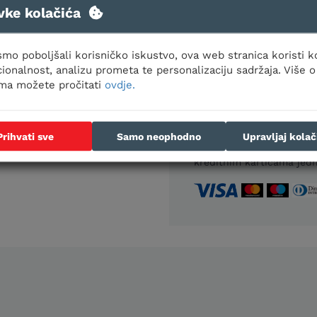
vke kolačića
PROIZVOD JE DOSTU
mo poboljšali korisničko iskustvo, ova web stranica koristi k
ionalnost, analizu prometa te personalizaciju sadržaja. Više o
Jačina
Jač
ima možete pročitati
ovdje.
grijanja
hlađ
3,96 kW
3,52
Prihvati sve
Samo neophodno
Upravljaj kola
Načini plaćanja:
Gotovino
kreditnim karticama jedn