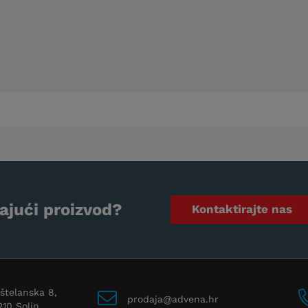
ajući proizvod?
Kontaktirajte nas
štelanska 8,
prodaja@advena.hr
210 Solin