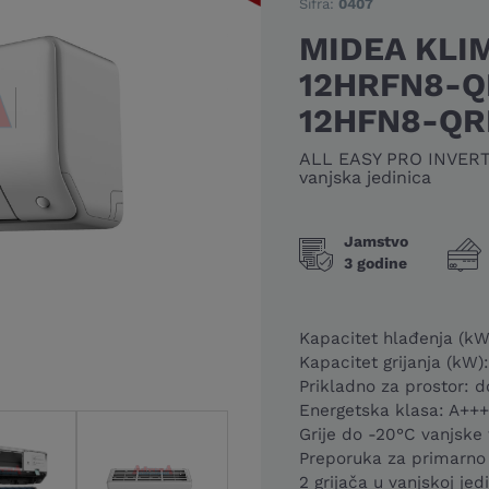
Šifra:
0407
MIDEA KLI
12HRFN8-
12HFN8-Q
ALL EASY PRO INVERTER
vanjska jedinica
Jamstvo
3 godine
Kapacitet hlađenja (kW
Kapacitet grijanja (kW):
Prikladno za prostor: 
Energetska klasa: A+++
Grije do -20°C vanjske
Preporuka za primarno 
2 grijača u vanjskoj jedi