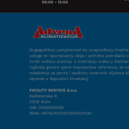
09:00 - 15:00
Dugogodišnja usmjerenost ka unapređenju kvalite
usluge te ispunjavanju želja i potreba potrošača o
tvrtki vodeću poziciju u tretiranju zraka u Dalmaci
najbolje govore njene impozantne reference, te na
ovlaštenja za servis i opskrbu rezervnih dijelova k
opreme u Republici Hrvatskoj.
FACILITY SERVICE d.o.o.
Kaštelanska 8
21210 Solin
OIB: 01530553235
IBAN: HR7824070001500324130