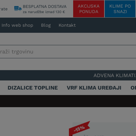
AKCIJSKA
KLIME PO
BESPLATNA DOSTAVA
rate
PONUDA
SNAZI
za narudžbe iznad 130 €
Info web shop
Blog
Kontakt
ADVENA KLIMATIZACIJA -
DIZALICE TOPLINE
VRF KLIMA UREĐAJI
O
-15%