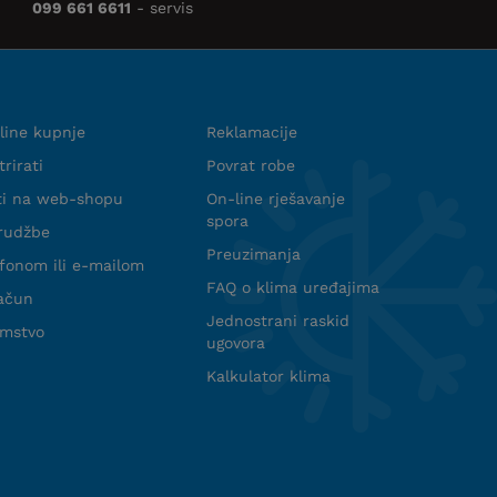
099 661 6611
- servis
shop
Podrška
line kupnje
Reklamacije
rirati
Povrat robe
ti na web-shopu
On-line rješavanje
spora
rudžbe
Preuzimanja
efonom ili e-mailom
FAQ o klima uređajima
račun
Jednostrani raskid
amstvo
ugovora
Kalkulator klima