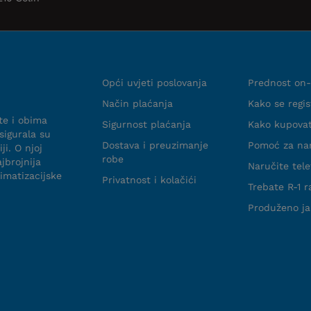
Uvjeti suradnje
Info web 
Opći uvjeti poslovanja
Prednost on-
Način plaćanja
Kako se regist
te i obima
Sigurnost plaćanja
Kako kupova
sigurala su
Dostava i preuzimanje
Pomoć za na
ji. O njoj
robe
jbrojnija
Naručite tel
limatizacijske
Privatnost i kolačići
Trebate R-1 
Produženo j