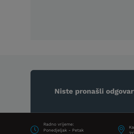
Niste pronašli odgovar
Radno vrijeme:
Ka
Ponedjeljak - Petak
21