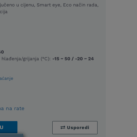
ljučeno u cijenu, Smart eye, Eco način rada,
cija
40
hlađenja/grijanja (°C):
-15 ~ 50 / -20 ~ 24
aćanje
a na rate
U
Usporedi