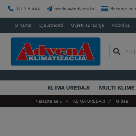
021 218 444
prodaja@advena.hr
Plaćanje na 
O nama
Djelatnosti
Uvjeti suradnje
Podrška
KLIMA UREĐAJI
MULTI KLIME
Nalazite se u
KLIMA UREĐAJI
Midea