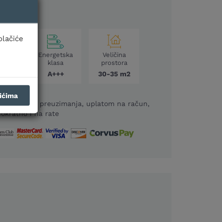
PAN
olačiće
ina
Energetska
Veličina
enja
klasa
prostora
 kW
A+++
30-35 m2
čićima
m prilikom preuzimanja, uplatom na račun,
okratno i na rate