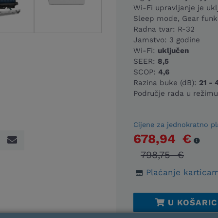
Wi-Fi upravljanje je uk
Sleep mode, Gear funk
Radna tvar: R-32
Jamstvo: 3 godine
Wi-Fi:
uključen
SEER:
8,5
SCOP:
4,6
Razina buke (dB):
21 - 
Područje rada u režimu 
Cijene za jednokratno pl
678,94 €
798,75 €
Plaćanje karticam
U KOŠARIC