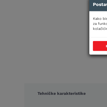
Posta
Kako bis
za funkc
kolačić
Tehničke karakteristike