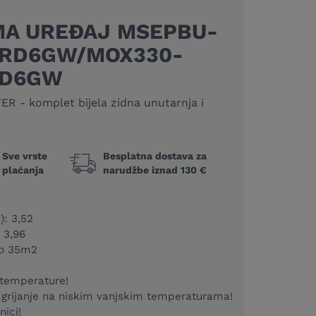
MA UREĐAJ MSEPBU-
QRD6GW/MOX330-
RD6GW
 - komplet bijela zidna unutarnja i
Sve vrste
Besplatna dostava za
plaćanja
narudžbe iznad 130 €
): 3,52
 3,96
do 35m2
 temperature!
grijanje na niskim vanjskim temperaturama!
nici!