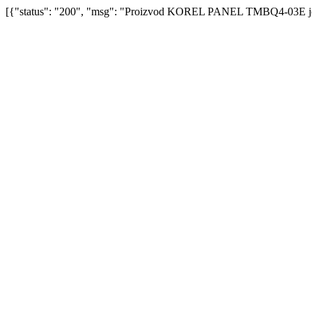
[{"status": "200", "msg": "Proizvod KOREL PANEL TMBQ4-03E je do