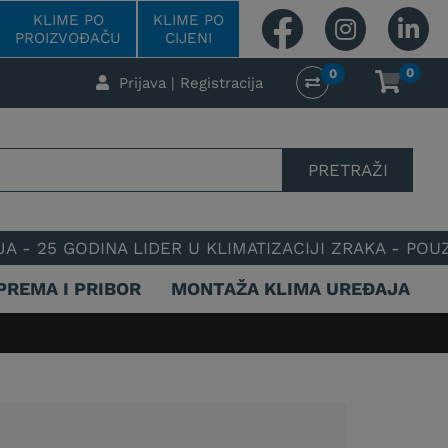
KLIME PO
KLIME PO
PROIZVOĐAČU
CIJENI
0
0
Prijava | Registracija
PRETRAŽI
INA LIDER U KLIMATIZACIJI ZRAKA - POUZDAN I SPEC
PREMA I PRIBOR
MONTAŽA KLIMA UREĐAJA