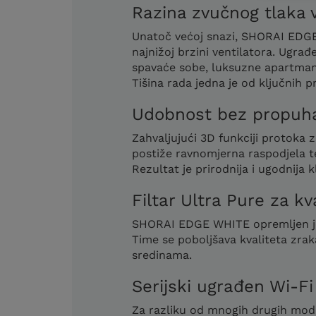
Razina zvučnog tlaka v
Unatoč većoj snazi, SHORAI EDGE
najnižoj brzini ventilatora. Ugra
spavaće sobe, luksuzne apartman
Tišina rada jedna je od ključnih 
Udobnost bez propuha
Zahvaljujući 3D funkciji protoka
postiže ravnomjerna raspodjela 
Rezultat je prirodnija i ugodnija 
Filtar Ultra Pure za kva
SHORAI EDGE WHITE opremljen je Ul
Time se poboljšava kvaliteta zra
sredinama.
Serijski ugrađen Wi-F
Za razliku od mnogih drugih mod