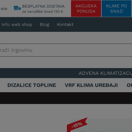
AKCIJSKA
KLIME PO
BESPLATNA DOSTAVA
rate
PONUDA
SNAZI
za narudžbe iznad 130 €
Info web shop
Blog
Kontakt
ADVENA KLIMATIZACIJA - 25 GOD
DIZALICE TOPLINE
VRF KLIMA UREĐAJI
O
-15%