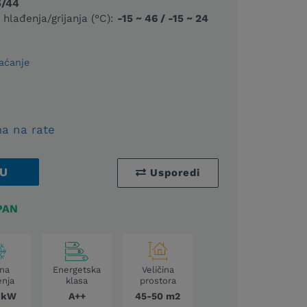
5/44
hlađenja/grijanja (°C):
-15 ~ 46 / -15 ~ 24
aćanje
a na rate
U
Usporedi
PAN
ina
Energetska
Veličina
enja
klasa
prostora
 kW
A++
45-50 m2