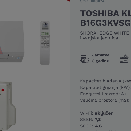
Šifra:
000074
TOSHIBA K
B16G3KVSG
SHORAI EDGE WHITE IN
i vanjska jedinica
Jamstvo
3 godine
Kapacitet hlađenja (kW
Kapacitet grijanja (kW)
Energetski razred: A++
Veličina prostora (m2):
Wi-Fi:
uključen
SEER:
7,8
SCOP:
4,6