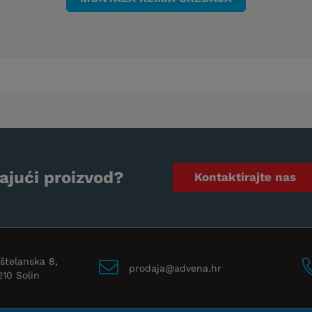
ajući proizvod?
Kontaktirajte nas
štelanska 8,
prodaja@advena.hr
210 Solin