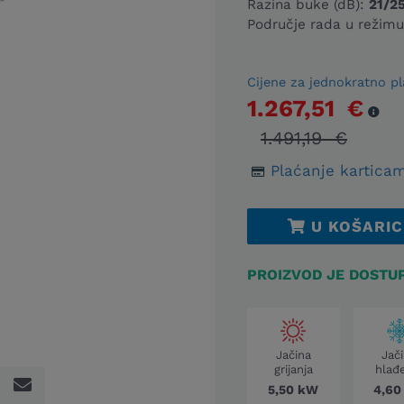
Razina buke (dB):
21/2
Područje rada u režimu 
Cijene za jednokratno pl
1.267,51 €
1.491,19 €
Plaćanje karticam
U KOŠARIC
PROIZVOD JE DOSTU
Jačina
Jač
grijanja
hlađ
5,50 kW
4,60