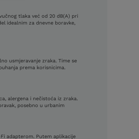
učnog tlaka već od 20 dB(A) pri
odel idealnim za dnevne boravke,
alno usmjeravanje zraka. Time se
puhanja prema korisnicima.
, alergena i nečistoća iz zraka.
 boravak, posebno u urbanim
Fi adapterom. Putem aplikacije