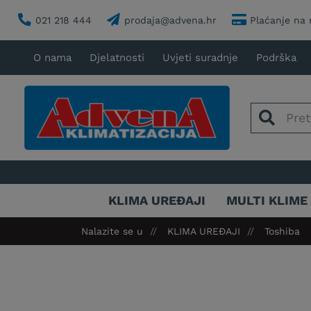
021 218 444
prodaja@advena.hr
Plaćanje na 
O nama
Djelatnosti
Uvjeti suradnje
Podrška
KLIMA UREĐAJI
MULTI KLIME
Nalazite se u
KLIMA UREĐAJI
Toshiba