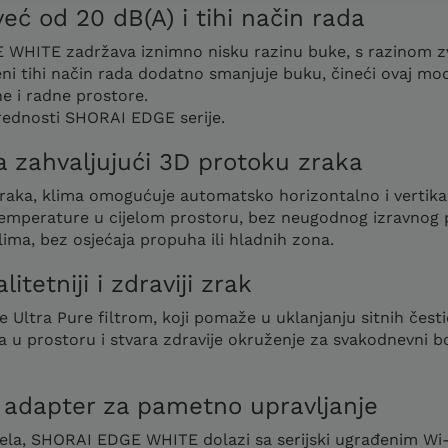
eć od 20 dB(A) i tihi način rada
 WHITE zadržava iznimno nisku razinu buke, s razinom zv
đeni tihi način rada dodatno smanjuje buku, čineći ovaj m
e i radne prostore.
prednosti SHORAI EDGE serije.
 zahvaljujući 3D protoku zraka
 zraka, klima omogućuje automatsko horizontalno i vertik
temperature u cijelom prostoru, bez neugodnog izravnog 
klima, bez osjećaja propuha ili hladnih zona.
litetniji i zdraviji zrak
tra Pure filtrom, koji pomaže u uklanjanju sitnih čestica
ka u prostoru i stvara zdravije okruženje za svakodnevni
i adapter za pametno upravljanje
ela, SHORAI EDGE WHITE dolazi sa serijski ugrađenim Wi-