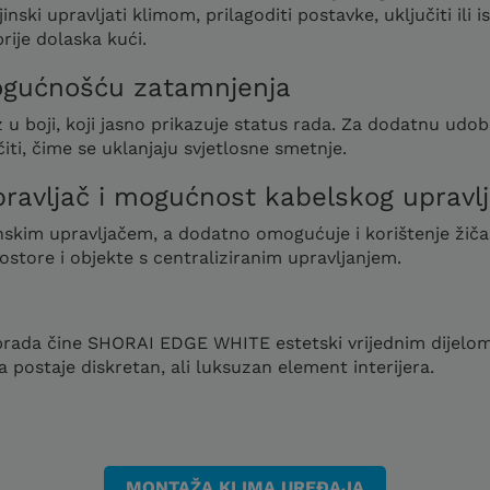
i upravljati klimom, prilagoditi postavke, uključiti ili isk
ije dolaska kući.
mogućnošću zatamnjenja
 u boji, koji jasno prikazuje status rada. Za dodatnu udo
iti, čime se uklanjaju svjetlosne smetnje.
upravljač i mogućnost kabelskog upravl
inskim upravljačem, a dodatno omogućuje i korištenje žiča
ostore i objekte s centraliziranim upravljanjem.
a obrada čine SHORAI EDGE WHITE estetski vrijednim dijelo
a postaje diskretan, ali luksuzan element interijera.
MONTAŽA KLIMA UREĐAJA