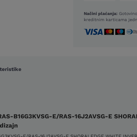
Načini plaćanja:
Gotovino
kreditnim karticama jedn
eristike
RAS-B16G3KVSG-E/RAS-16J2AVSG-E SHORAI
dizajn
G3KVSG-E/RAS-16J2AVSG-E SHORAI EDGE WHITE INVERTER