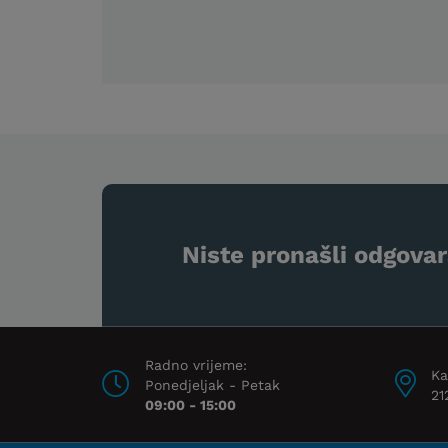
Niste pronašli odgovar
Radno vrijeme:
Ka
Ponedjeljak - Petak
21
09:00 - 15:00