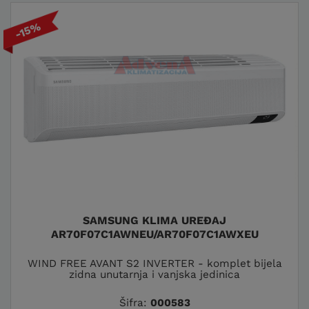
-15%
SAMSUNG KLIMA UREĐAJ
AR70F07C1AWNEU/AR70F07C1AWXEU
WIND FREE AVANT S2 INVERTER - komplet bijela
zidna unutarnja i vanjska jedinica
Šifra:
000583