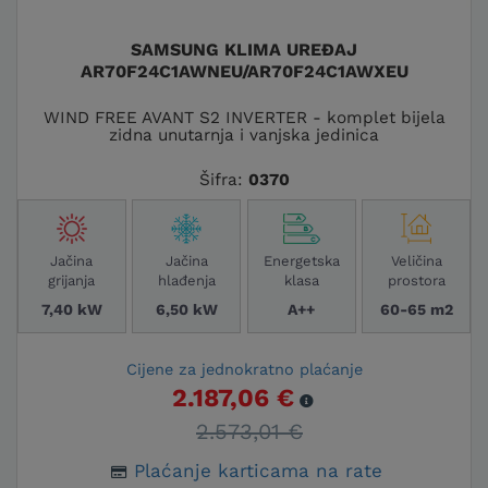
SAMSUNG KLIMA UREĐAJ
AR70F24C1AWNEU/AR70F24C1AWXEU
WIND FREE AVANT S2 INVERTER - komplet bijela
zidna unutarnja i vanjska jedinica
Šifra:
0370
Jačina
Jačina
Energetska
Veličina
grijanja
hlađenja
klasa
prostora
7,40 kW
6,50 kW
A++
60-65 m2
Cijene za jednokratno plaćanje
2.187,06 €
2.573,01 €
Plaćanje karticama na rate