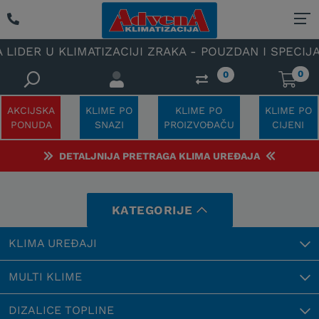
KLIMATIZACIJI ZRAKA - POUZDAN I SPECIJALIZIRAN O
0
0
AKCIJSKA
KLIME PO
KLIME PO
KLIME PO
PONUDA
SNAZI
PROIZVOĐAČU
CIJENI
DETALJNIJA PRETRAGA KLIMA UREĐAJA
KATEGORIJE
KLIMA UREĐAJI
MULTI KLIME
DIZALICE TOPLINE