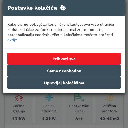
Postavke kolačića
Kako bismo poboljšali korisničko iskustvo, ova web stranica
koristi kolačiće za funkcionalnost, analizu prometa te
personalizaciju sadržaja. Više o kolačićima možete pročitati
ovdje.
SAMSUNG KLIMA UREĐAJ
AR70F15C1AWNEU/AR70F15C1AWXEU
Prihvati sve
WIND FREE AVANT S2 INVERTER - komplet bijela
Samo neophodno
zidna unutarnja i vanjska jedinica
Upravljaj kolačićima
Šifra:
000586
Jačina
Jačina
Energetska
Veličina
grijanja
hlađenja
klasa
prostora
4,7 kW
4,3 kW
A++
40-45 m2