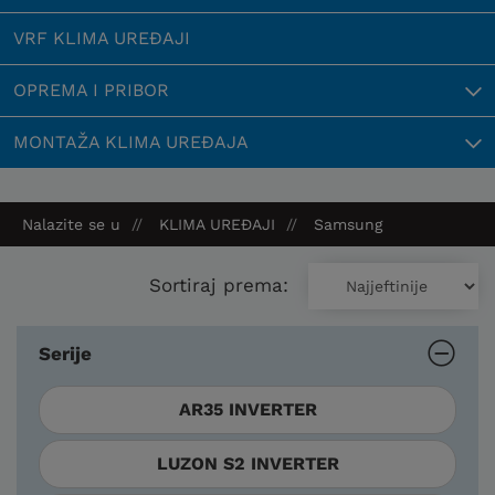
VRF KLIMA UREĐAJI
OPREMA I PRIBOR
MONTAŽA KLIMA UREĐAJA
Nalazite se u
KLIMA UREĐAJI
Samsung
Sortiraj prema:
Serije
AR35 INVERTER
LUZON S2 INVERTER