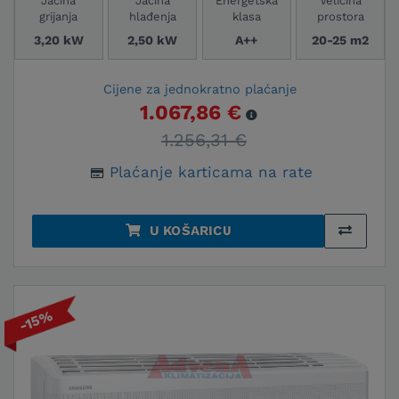
Jačina
Jačina
Energetska
Veličina
grijanja
hlađenja
klasa
prostora
3,20 kW
2,50 kW
A++
20-25 m2
Cijene za jednokratno plaćanje
1.067,86 €
1.256,31 €
Plaćanje karticama na rate
U KOŠARICU
-15%