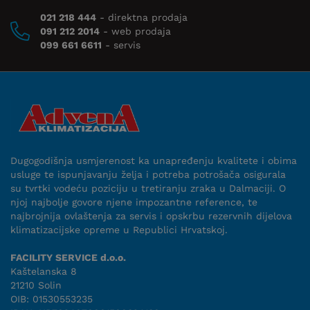
021 218 444
- direktna prodaja
091 212 2014
- web prodaja
099 661 6611
- servis
Dugogodišnja usmjerenost ka unapređenju kvalitete i obima
usluge te ispunjavanju želja i potreba potrošača osigurala
su tvrtki vodeću poziciju u tretiranju zraka u Dalmaciji. O
njoj najbolje govore njene impozantne reference, te
najbrojnija ovlaštenja za servis i opskrbu rezervnih dijelova
klimatizacijske opreme u Republici Hrvatskoj.
FACILITY SERVICE d.o.o.
Kaštelanska 8
21210 Solin
OIB: 01530553235