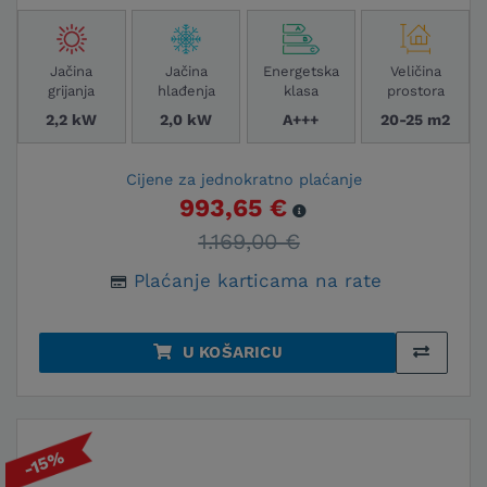
Jačina
Jačina
Energetska
Veličina
grijanja
hlađenja
klasa
prostora
2,2 kW
2,0 kW
A+++
20-25 m2
Cijene za jednokratno plaćanje
993,65 €
1.169,00 €
Plaćanje karticama na rate
U KOŠARICU
-15%