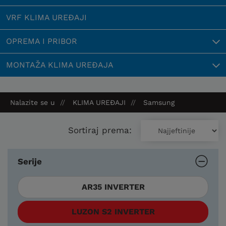
VRF KLIMA UREĐAJI
OPREMA I PRIBOR
MONTAŽA KLIMA UREĐAJA
Nalazite se u
KLIMA UREĐAJI
Samsung
Sortiraj prema:
Serije
AR35 INVERTER
LUZON S2 INVERTER