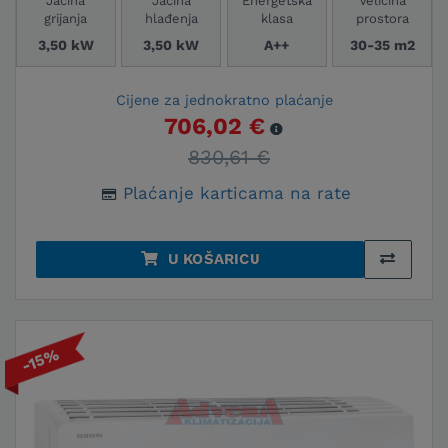
Jačina
Jačina
Energetska
Veličina
grijanja
hlađenja
klasa
prostora
3,50 kW
3,50 kW
A++
30-35 m2
Cijene za jednokratno plaćanje
706,02 €
830,61 €
Plaćanje karticama na rate
U KOŠARICU
-15%