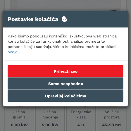
Postavke kolačića
Kako bismo poboljšali korisničko iskustvo, ova web stranica
koristi kolačiće za funkcionalnost, analizu prometa te
personalizaciju sadržaja. Više o kolačićima možete pročitati
ovdje.
SAMSUNG KLIMA UREĐAJ
AR50F18C1BHNEU/AR50F18C1BHXEU
Prihvati sve
LUZON S2 INVERTER - komplet mat bijela zidna
unutarnja i vanjska jedinica
Samo neophodno
Šifra:
0350
Upravljaj kolačićima
Jačina
Jačina
Energetska
Veličina
grijanja
hlađenja
klasa
prostora
6,00 kW
5,00 kW
A++
45-50 m2