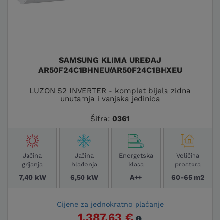
SAMSUNG KLIMA UREĐAJ
AR50F24C1BHNEU/AR50F24C1BHXEU
LUZON S2 INVERTER - komplet bijela zidna
unutarnja i vanjska jedinica
Šifra:
0361
Jačina
Jačina
Energetska
Veličina
grijanja
hlađenja
klasa
prostora
7,40 kW
6,50 kW
A++
60-65 m2
Cijene za jednokratno plaćanje
1.387,63 €