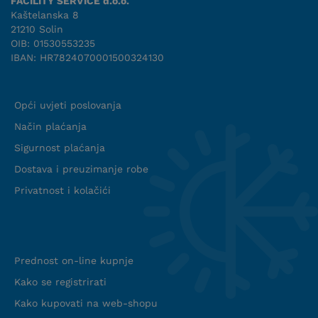
FACILITY SERVICE d.o.o.
Kaštelanska 8
21210 Solin
OIB: 01530553235
IBAN: HR7824070001500324130
Uvjeti suradnje
Opći uvjeti poslovanja
Način plaćanja
Sigurnost plaćanja
Dostava i preuzimanje robe
Privatnost i kolačići
Info web shop
Prednost on-line kupnje
Kako se registrirati
Kako kupovati na web-shopu