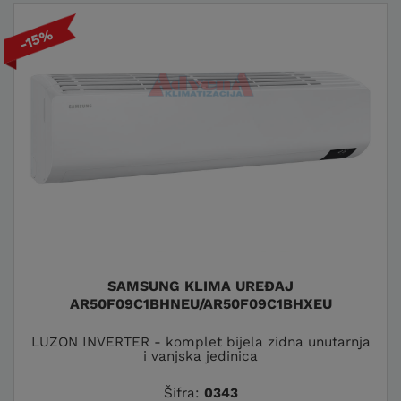
-15%
SAMSUNG KLIMA UREĐAJ
AR50F09C1BHNEU/AR50F09C1BHXEU
LUZON INVERTER - komplet bijela zidna unutarnja
i vanjska jedinica
Šifra:
0343