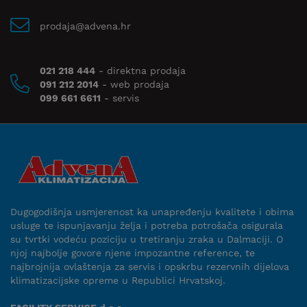
prodaja@advena.hr
021 218 444
- direktna prodaja
091 212 2014
- web prodaja
099 661 6611
- servis
Dugogodišnja usmjerenost ka unapređenju kvalitete i obima
usluge te ispunjavanju želja i potreba potrošača osigurala
su tvrtki vodeću poziciju u tretiranju zraka u Dalmaciji. O
njoj najbolje govore njene impozantne reference, te
najbrojnija ovlaštenja za servis i opskrbu rezervnih dijelova
klimatizacijske opreme u Republici Hrvatskoj.