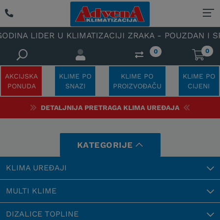
LIDER U KLIMATIZACIJI ZRAKA - POUZDAN I SPECIJA
0
0
AKCIJSKA
KLIME PO
KLIME PO
KLIME PO
PONUDA
SNAZI
PROIZVOĐAČU
CIJENI
DETALJNIJA PRETRAGA KLIMA UREĐAJA
KATEGORIJE
KLIMA UREĐAJI
MULTI KLIME
DIZALICE TOPLINE