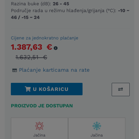
Razina buke (dB):
26 - 45
Područje rada u režimu hlađenja/grijanja (°C):
-10 ~
46 / -15 ~ 24
Cijene za jednokratno plaćanje
1.387,63 €
1.632,51 €
Plaćanje karticama na rate
U KOŠARICU
PROIZVOD JE DOSTUPAN
Jačina
Jačina