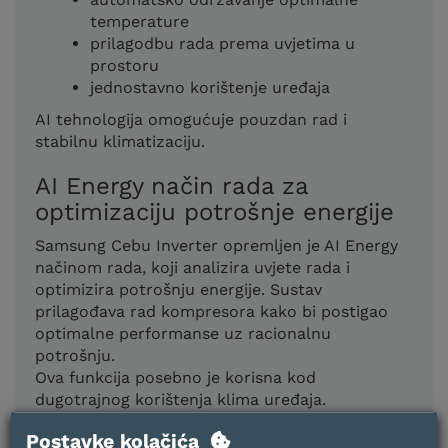
temperature
prilagodbu rada prema uvjetima u
prostoru
jednostavno korištenje uređaja
AI tehnologija omogućuje pouzdan rad i
stabilnu klimatizaciju.
AI Energy način rada za
optimizaciju potrošnje energije
Samsung Cebu Inverter opremljen je AI Energy
načinom rada, koji analizira uvjete rada i
optimizira potrošnju energije. Sustav
prilagođava rad kompresora kako bi postigao
optimalne performanse uz racionalnu
potrošnju.
Ova funkcija posebno je korisna kod
dugotrajnog korištenja klima uređaja.
Postavke kolačića
Twin Rotary kompresor za