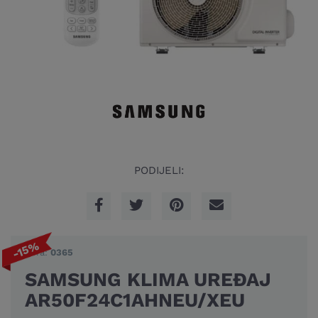
PODIJELI:
-15%
Šifra:
0365
SAMSUNG KLIMA UREĐAJ
AR50F24C1AHNEU/XEU