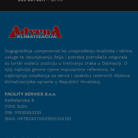
Dugogodišnja usmjerenost ka unapređenju kvalitete i obima
usluge te ispunjavanju želja i potreba potrošača osigurala
su tvrtki vodeću poziciju u tretiranju zraka u Dalmaciji. O
njoj najbolje govore njene impozantne reference, te
najbrojnija ovlaštenja za servis i opskrbu rezervnih dijelova
klimatizacijske opreme u Republici Hrvatskoj.
FACILITY SERVICE d.o.o.
Kaštelanska 8
21210 Solin
OIB: 01530553235
IBAN: HR7824070001500324130
Uvjeti suradnje