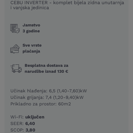
CEBU INVERTER - komplet bijela zidna unutarnja
i vanjska jedinica
Jamstvo
3 godine
Sve vrste
plaćanja
Besplatna dostava za
narudžbe iznad 130 €
Učinak hlađenja: 6,5 (1,40-7,60)kW
Učinak grijanja: 7,4 (1,20-9,40)kW
Prikladno za prostor: 60m2
Wi-Fi:
uključen
SEER:
6,40
SCOP:
3,80