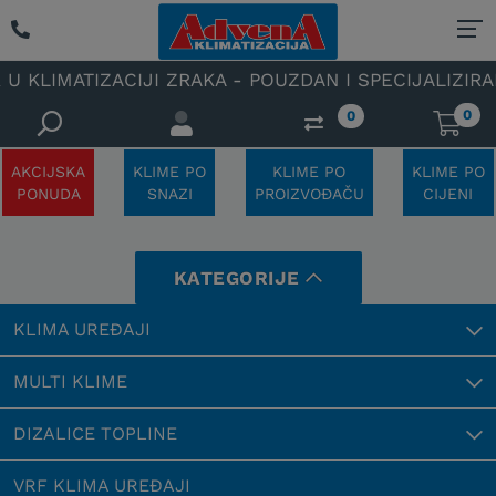
TIZACIJI ZRAKA - POUZDAN I SPECIJALIZIRAN OVLAŠ
0
0
AKCIJSKA
KLIME PO
KLIME PO
KLIME PO
PONUDA
SNAZI
PROIZVOĐAČU
CIJENI
KATEGORIJE
KLIMA UREĐAJI
MULTI KLIME
DIZALICE TOPLINE
VRF KLIMA UREĐAJI