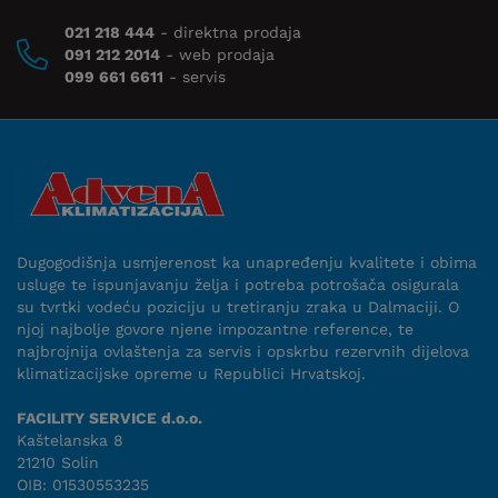
021 218 444
- direktna prodaja
091 212 2014
- web prodaja
099 661 6611
- servis
Dugogodišnja usmjerenost ka unapređenju kvalitete i obima
usluge te ispunjavanju želja i potreba potrošača osigurala
su tvrtki vodeću poziciju u tretiranju zraka u Dalmaciji. O
njoj najbolje govore njene impozantne reference, te
najbrojnija ovlaštenja za servis i opskrbu rezervnih dijelova
klimatizacijske opreme u Republici Hrvatskoj.
FACILITY SERVICE d.o.o.
Kaštelanska 8
21210 Solin
OIB: 01530553235