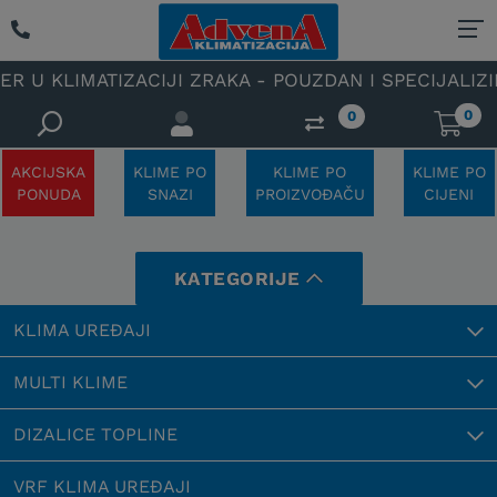
MATIZACIJI ZRAKA - POUZDAN I SPECIJALIZIRAN OVL
0
0
AKCIJSKA
KLIME PO
KLIME PO
KLIME PO
PONUDA
SNAZI
PROIZVOĐAČU
CIJENI
KATEGORIJE
KLIMA UREĐAJI
MULTI KLIME
DIZALICE TOPLINE
VRF KLIMA UREĐAJI