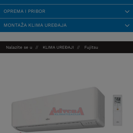
OPREMA I PRIBOR
MONTAŽA KLIMA UREĐAJA
Nalazite se u
KLIMA UREĐAJI
Fujitsu