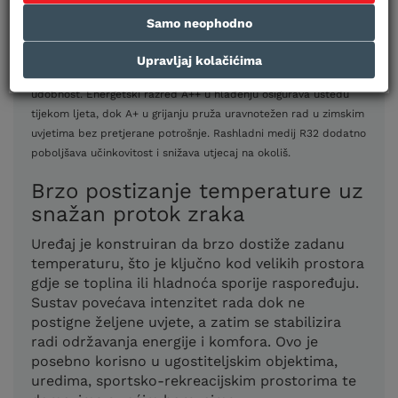
Model koristi inverter tehnologiju koja kontinuirano prilagođava
Samo neophodno
snagu kompresora stvarnim potrebama prostora. Time se
izbjegava nepotrebno trošenje energije i smanjuje broj ciklusa
Upravljaj kolačićima
uključivanja, što produžuje životni vijek uređaja i osigurava veću
udobnost. Energetski razred A++ u hlađenju osigurava uštedu
tijekom ljeta, dok A+ u grijanju pruža uravnotežen rad u zimskim
uvjetima bez pretjerane potrošnje. Rashladni medij R32 dodatno
poboljšava učinkovitost i snižava utjecaj na okoliš.
Brzo postizanje temperature uz
snažan protok zraka
Uređaj je konstruiran da brzo dostiže zadanu
temperaturu, što je ključno kod velikih prostora
gdje se toplina ili hladnoća sporije raspoređuju.
Sustav povećava intenzitet rada dok ne
postigne željene uvjete, a zatim se stabilizira
radi održavanja energije i komfora. Ovo je
posebno korisno u ugostiteljskim objektima,
uredima, sportsko-rekreacijskim prostorima te