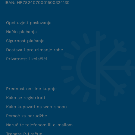
IBAN: HR7824070001500324130
Uvjeti suradnje
Opći uvjeti poslovanja
Način plaćanja
Sigurnost plaćanja
Dostava i preuzimanje robe
Privatnost i kolačići
Info web shop
Prednost on-line kupnje
Kako se registrirati
Kako kupovati na web-shopu
Pomoć za narudžbe
Naručite telefonom ili e-mailom
Trebate R-1 račun