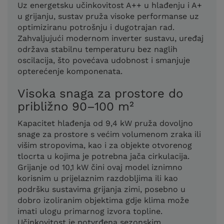
Uz energetsku učinkovitost A++ u hlađenju i A+
u grijanju, sustav pruža visoke performanse uz
optimiziranu potrošnju i dugotrajan rad.
Zahvaljujući modernom inverter sustavu, uređaj
održava stabilnu temperaturu bez naglih
oscilacija, što povećava udobnost i smanjuje
opterećenje komponenata.
Visoka snaga za prostore do
približno 90–100 m²
Kapacitet hlađenja od 9,4 kW pruža dovoljno
snage za prostore s većim volumenom zraka ili
višim stropovima, kao i za objekte otvorenog
tlocrta u kojima je potrebna jača cirkulacija.
Grijanje od 10,1 kW čini ovaj model iznimno
korisnim u prijelaznim razdobljima ili kao
podršku sustavima grijanja zimi, posebno u
dobro izoliranim objektima gdje klima može
imati ulogu primarnog izvora topline.
Učinkovitost je potvrđena sezonskim