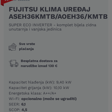
FUJITSU KLIMA UREĐAJ
ASEH36KMTB/AOEH36/KMTB
SUPER ECO INVERTER - komplet bijela zidna
unutarnja i vanjska jedinica
Sve vrste
plaćanja
Besplatna dostava za
narudžbe iznad 130 €
Kapacitet hlađenja (kW): 9,40 kW
Kapacitet grijanja (kW): 10,10 kW
Energetska klasa: A++/A+
Wi-Fi:
opcionalno (može se ugraditi)
SEER:
6,1
SCOP:
4,5