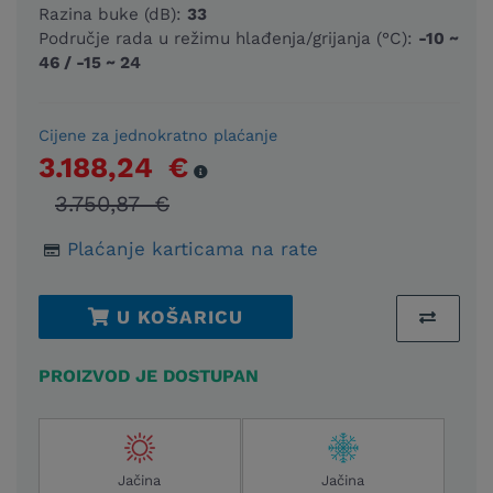
Razina buke (dB):
33
Područje rada u režimu hlađenja/grijanja (°C):
-10 ~
46 / -15 ~ 24
Cijene za jednokratno plaćanje
3.188,24 €
3.750,87 €
Plaćanje karticama na rate
U KOŠARICU
PROIZVOD JE DOSTUPAN
Jačina
Jačina