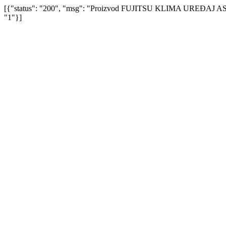
[{"status": "200", "msg": "Proizvod FUJITSU KLIMA UREĐAJ A
"1"}]