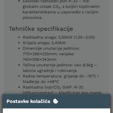
Ekološki rashladni plin R‑32 – niži
globalni otisak CO₂, s boljim toplinskim
karakteristikama u usporedbi s ranijim
plinovima .
Tehničke specifikacije
Rashladna snaga: 2,50kW (1,30–3,00)
Grijaća snaga: 2,40kW
Dimenzije unutarnje jedinice:
770×286×225mm; vanjske:
740×556×343mm
Težina unutarnje jedinice: oko 8,5kg –
lakoća ugradnje i rukovanja
Radna temperatura: grijanje do –15°C i
hlađenje do +48°C
Rashladna tvar/CO₂ GWP: R‑32
(difluorometan) – klasificiran kao manje
zapaljiv, sigurniji u uporabi
Postavke kolačića
Napredni režimi rada i