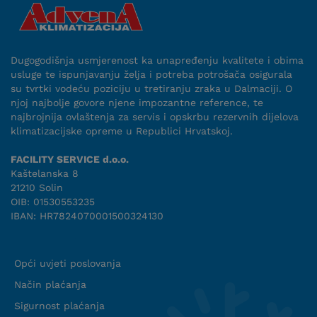
Dugogodišnja usmjerenost ka unapređenju kvalitete i obima
usluge te ispunjavanju želja i potreba potrošača osigurala
su tvrtki vodeću poziciju u tretiranju zraka u Dalmaciji. O
njoj najbolje govore njene impozantne reference, te
najbrojnija ovlaštenja za servis i opskrbu rezervnih dijelova
klimatizacijske opreme u Republici Hrvatskoj.
FACILITY SERVICE d.o.o.
Kaštelanska 8
21210 Solin
OIB: 01530553235
IBAN: HR7824070001500324130
Uvjeti suradnje
Opći uvjeti poslovanja
Način plaćanja
Sigurnost plaćanja