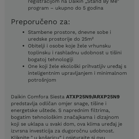
registracijom na Daikin „Stand By Me”
program – ukupno do 5 godina
Preporučeno za:
Stambene prostore, dnevne sobe i
uredske prostorije do 25m²
Obitelji i osobe koje žele vrhunsku
toplinsku i rashladnu udobnost u tišini
bogatoj tehnologiji
One koji žele ekološki prihvatljiv uređaj s
inteligentnim upravljanjem i minimalnom
potrošnjom
Daikin Comfora Siesta
ATXP25N9/ARXP25N9
predstavlja odličan omjer snage, tišine i
energetske uštede. S naprednim filtrima,
bogatim tehnološkim značajkama i dizajnom
koji se uklapa u svaki dom, ova klima uređaj je
izvrsna investicija za dugoročnu udobnost.
Kliknite " u košaricu” i osigurajte si ovu