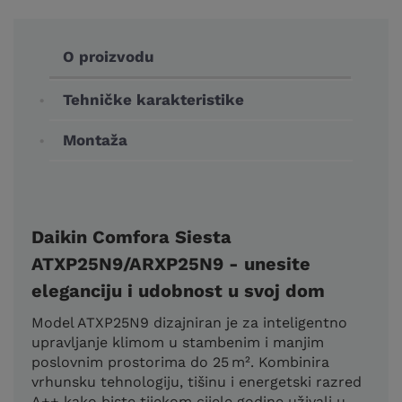
O proizvodu
Tehničke karakteristike
Montaža
Daikin Comfora Siesta
ATXP25N9/ARXP25N9 - unesite
eleganciju i udobnost u svoj dom
Model ATXP25N9 dizajniran je za inteligentno
upravljanje klimom u stambenim i manjim
poslovnim prostorima do 25 m². Kombinira
vrhunsku tehnologiju, tišinu i energetski razred
A++ kako biste tijekom cijele godine uživali u