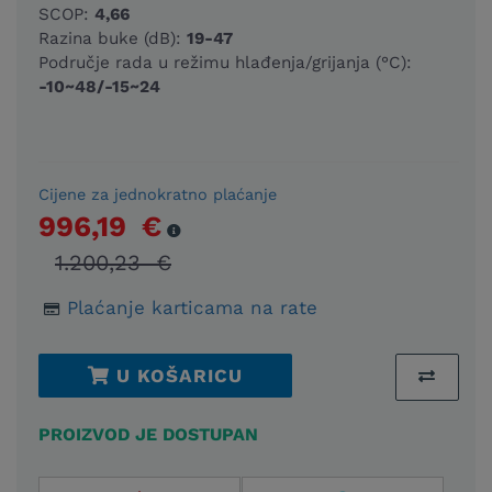
SCOP:
4,66
Razina buke (dB):
19-47
Područje rada u režimu hlađenja/grijanja (°C):
-10~48/-15~24
Cijene za jednokratno plaćanje
996,19 €
1.200,23 €
Plaćanje karticama na rate
U KOŠARICU
PROIZVOD JE DOSTUPAN