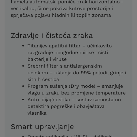
Lamela automatski pomiče zrak horizontalno i
vertikalno, čime pokriva kutove prostorije i
sprječava pojavu hladnih ili toplih zonama
Zdravlje i čistoća zraka
Titanijev apatitni filtar – učinkovito
razgrađuje neugodne mirise i čisti
bakterije i viruse
Srebrni filter s antialergenskim
učinkom – uklanja do 99% peludi, grinje i
sitnih čestica
Program sušenja (Dry mode) – smanjuje
vlagu u zraku bez promjene temperature
Auto-dijagnostika – sustav samostalno
detektira pogreške i obavještava
vlasnika
Smart upravljanje
Onecta aplikacija + Wi‑Fi – daljinski