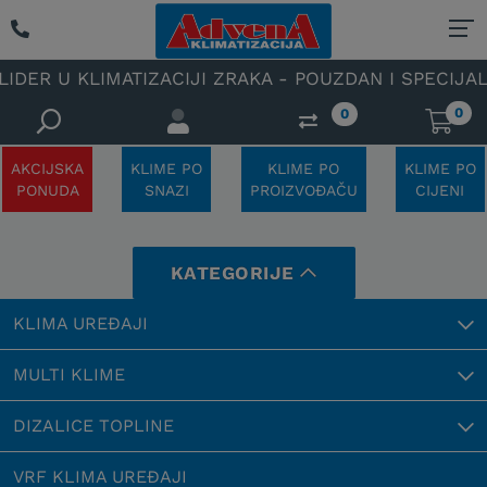
MATIZACIJI ZRAKA - POUZDAN I SPECIJALIZIRAN OVL
0
0
AKCIJSKA
KLIME PO
KLIME PO
KLIME PO
PONUDA
SNAZI
PROIZVOĐAČU
CIJENI
KATEGORIJE
KLIMA UREĐAJI
MULTI KLIME
DIZALICE TOPLINE
VRF KLIMA UREĐAJI