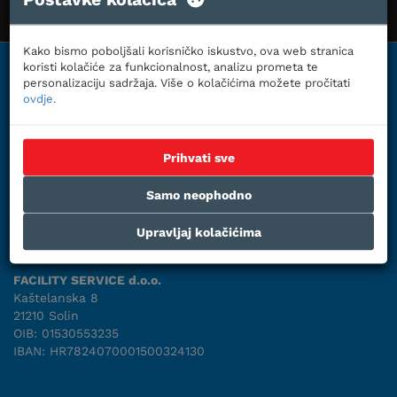
099 661 6611
- servis
Kako bismo poboljšali korisničko iskustvo, ova web stranica
koristi kolačiće za funkcionalnost, analizu prometa te
personalizaciju sadržaja. Više o kolačićima možete pročitati
ovdje.
Dugogodišnja usmjerenost ka unapređenju kvalitete i obima
Prihvati sve
usluge te ispunjavanju želja i potreba potrošača osigurala
su tvrtki vodeću poziciju u tretiranju zraka u Dalmaciji. O
Samo neophodno
njoj najbolje govore njene impozantne reference, te
najbrojnija ovlaštenja za servis i opskrbu rezervnih dijelova
Upravljaj kolačićima
klimatizacijske opreme u Republici Hrvatskoj.
FACILITY SERVICE d.o.o.
Kaštelanska 8
21210 Solin
OIB: 01530553235
IBAN: HR7824070001500324130
Uvjeti suradnje