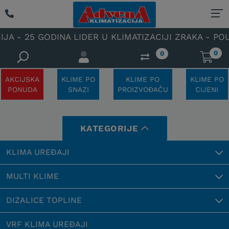
 - 25 GODINA LIDER U KLIMATIZACIJI ZRAKA - POUZD
0
0
AKCIJSKA
KLIME PO
KLIME PO
KLIME PO
PONUDA
SNAZI
PROIZVOĐAČU
CIJENI
KATEGORIJE
KLIMA UREĐAJI
MULTI KLIME
DIZALICE TOPLINE
VRF KLIMA UREĐAJI