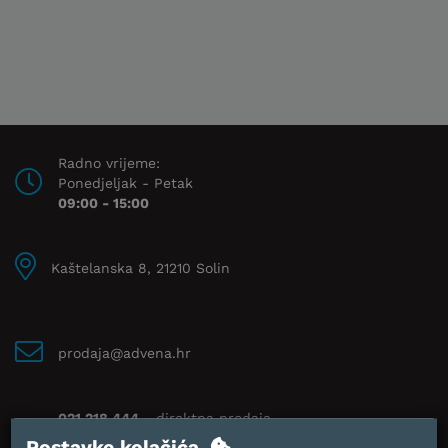
Radno vrijeme:
Ponedjeljak - Petak
09:00 - 15:00
Kaštelanska 8, 21210 Solin
prodaja@advena.hr
021 218 444
- direktna prodaja
091 212 2014
- web prodaja
Postavke kolačića