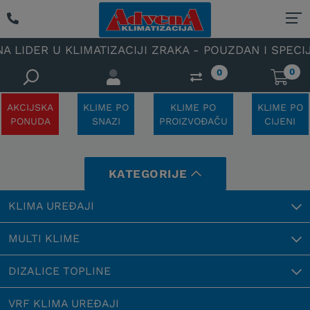
R U KLIMATIZACIJI ZRAKA - POUZDAN I SPECIJALIZI
0
0
AKCIJSKA
KLIME PO
KLIME PO
KLIME PO
PONUDA
SNAZI
PROIZVOĐAČU
CIJENI
KATEGORIJE
KLIMA UREĐAJI
MULTI KLIME
DIZALICE TOPLINE
VRF KLIMA UREĐAJI