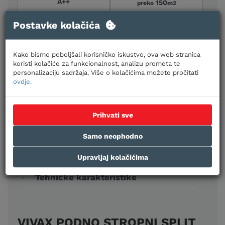
A++
150
preko
m2
Postavke kolačića
Načini plaćanja:
Gotovinom prilikom preuzimanja,
uplatom na račun, kreditnim karticama jednokratno i
na rate
Kako bismo poboljšali korisničko iskustvo, ova web stranica
koristi kolačiće za funkcionalnost, analizu prometa te
personalizaciju sadržaja. Više o kolačićima možete pročitati
ovdje.
Prihvati sve
Samo neophodno
O proizvodu
Upravljaj kolačićima
Tehničke karakteristike
VIVAX PODNO STROPNI SPLIT