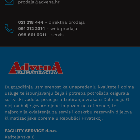
prodaja@advena.hr
021 218 444
- direktna prodaja
091 212 2014
- web prodaja
099 661 6611
- servis
Dugogodišnja usmjerenost ka unapređenju kvalitete i obima
usluge te ispunjavanju želja i potreba potrošača osigurala
su tvrtki vodeću poziciju u tretiranju zraka u Dalmaciji. O
njoj najbolje govore njene impozantne reference, te
najbrojnija ovlaštenja za servis i opskrbu rezervnih dijelova
klimatizacijske opreme u Republici Hrvatskoj.
FACILITY SERVICE d.o.o.
Kaštelanska 8