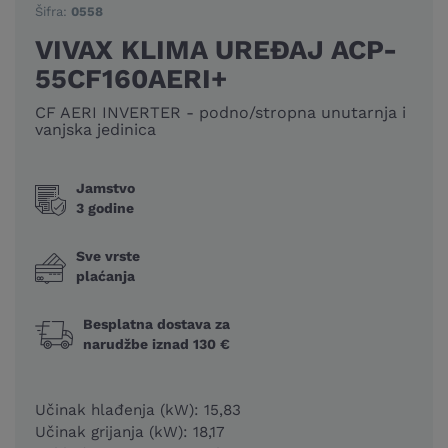
Šifra:
0558
VIVAX KLIMA UREĐAJ ACP-
55CF160AERI+
CF AERI INVERTER - podno/stropna unutarnja i
vanjska jedinica
Jamstvo
3 godine
Sve vrste
plaćanja
Besplatna dostava za
narudžbe iznad 130 €
Učinak hlađenja (kW): 15,83
Učinak grijanja (kW): 18,17