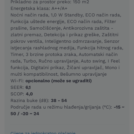
Prikladno za prostor preko: 150 m2
Energetska klasa: A++/A+
Noćni način rada, 1,0 W Standby, ECO način rada,
Funkcija uštede energije, ECO način rada, Filter
prašine, Samočišćenje, Antikorozivna zaštita -
zlatni premaz, Detekcija i prikaz greške, Zaštitni
pokrov ventila, Inteligentno odmrzavanje, Senzor
istjecanja rashladnog medija, Funkcija hitnog rada,
Timer, 3 brzine protoka zraka, Automatski način
rada, Turbo, Ručno upravljanje, Auto swing, I Feel
funkcija, Digitalni prikaz, Žičani upravljač, Mono i
multi kompatibilnost, Bešumno upravljanje
Wi-Fi:
opcionalno (može se ugraditi)
SEER:
6,1
SCOP:
4,0
Razina buke (dB):
38 - 54
Područje rada u režimu hlađenja/grijanja (°C):
-15 ~
50 / -20 ~ 24
Cijene za jednokratno plaćanje