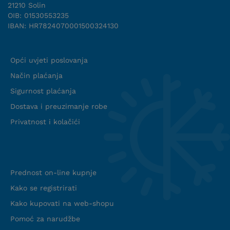
21210 Solin
OIB: 01530553235
IBAN: HR7824070001500324130
Uvjeti suradnje
Opći uvjeti poslovanja
Način plaćanja
Sigurnost plaćanja
Dostava i preuzimanje robe
Privatnost i kolačići
Info web shop
Prednost on-line kupnje
Kako se registrirati
Kako kupovati na web-shopu
Pomoć za narudžbe