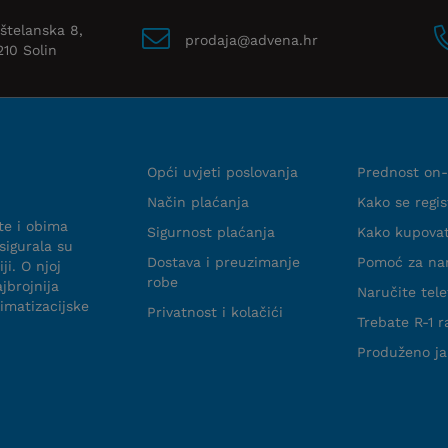
štelanska 8,
prodaja@advena.hr
210 Solin
Uvjeti suradnje
Info web 
Opći uvjeti poslovanja
Prednost on-
Način plaćanja
Kako se regist
te i obima
Sigurnost plaćanja
Kako kupova
sigurala su
Dostava i preuzimanje
Pomoć za na
ji. O njoj
robe
jbrojnija
Naručite tel
limatizacijske
Privatnost i kolačići
Trebate R-1 
Produženo j