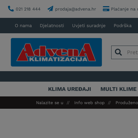
021 218 444
prodaja@advena.hr
Plaćanje na 
O nama
Djelatnosti
Uvjeti suradnje
Podrška
KLIMA UREĐAJI
MULTI KLIME
Nalazite se u
Info web shop
Produženo