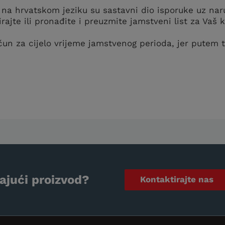
 na hrvatskom jeziku su sastavni dio isporuke uz naru
irajte ili pronađite i preuzmite jamstveni list za Va
ačun za cijelo vrijeme jamstvenog perioda, jer putem
ajući proizvod?
Kontaktirajte nas