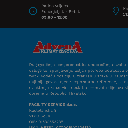
Radno vrijeme:
Ka
Ponedjeljak - Petak
21
09:00 - 15:00
Dugogodišnja usmjerenost ka unapređenju kvalite
usluge te ispunjavanju želja i potreba potrošača o
tvrtki vodeću poziciju u tretiranju zraka u Dalmaci
najbolje govore njene impozantne reference, te na
ovlaštenja za servis i opskrbu rezervnih dijelova k
opreme u Republici Hrvatskoj.
FACILITY SERVICE d.o.o.
Kaštelanska 8
21210 Solin
OIB: 01530553235
IBAN: HR7824070001500324130