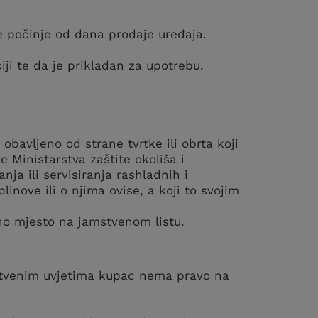
e počinje od dana prodaje uređaja.
ji te da je prikladan za upotrebu.
 obavljeno od strane tvrtke ili obrta koji
e Ministarstva zaštite okoliša i
nja ili servisiranja rashladnih i
linove ili o njima ovise, a koji to svojim
eno mjesto na jamstvenom listu.
mstvenim uvjetima kupac nema pravo na