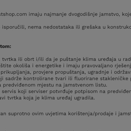
bestshop.com imaju najmanje dvogodišnje jamstvo, koj
sporučili, nema nedostataka ili grešaka u konstrukci
etom:
tvrtka ili obrt i/ili da je puštanje klima uređaja u rad
štite okoliša i energetike i imaju pravovaljano rješenj
prikupljanja, provjere propuštanja, ugradnje i održava
i sadrže kontrolirane tvari ili fluorirane stakleničke p
na predviđenom mjestu na jamstvenom listu.
i servis koji serviser potvrđuje potpisom na predviđ
vi tvrtka koja je klima uređaj ugradila.
van suprotno ovim uvjetima korištenja/prodaje i ja