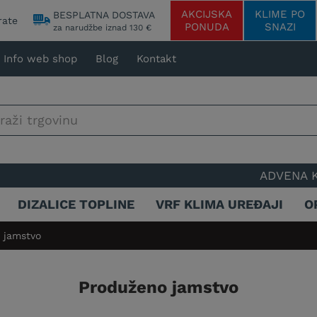
AKCIJSKA
KLIME PO
BESPLATNA DOSTAVA
rate
PONUDA
SNAZI
za narudžbe iznad 130 €
Info web shop
Blog
Kontakt
ADVENA KLIMATI
DIZALICE TOPLINE
VRF KLIMA UREĐAJI
O
 jamstvo
Produženo jamstvo