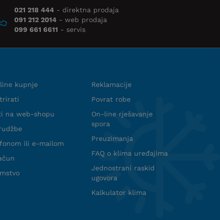
021 218 444
- direktna prodaja
091 212 2014
- web prodaja
099 661 6611
- servis
shop
Podrška
line kupnje
Reklamacije
rirati
Povrat robe
ti na web-shopu
On-line rješavanje
spora
rudžbe
Preuzimanja
efonom ili e-mailom
FAQ o klima uređajima
račun
Jednostrani raskid
amstvo
ugovora
Kalkulator klima