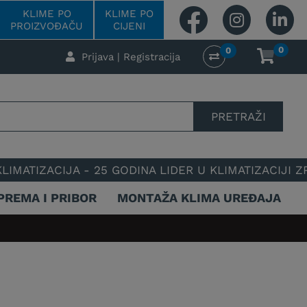
KLIME PO
KLIME PO
PROIZVOĐAČU
CIJENI
0
0
Prijava | Registracija
PRETRAŽI
ZACIJA - 25 GODINA LIDER U KLIMATIZACIJI ZRAKA 
PREMA I PRIBOR
MONTAŽA KLIMA UREĐAJA