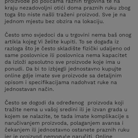
proizvode po policama raznih trgovina te na
kraju nezadovoljni otići doma praznih ruku zbog
toga što niste našli traženi proizvod. Sve je na
jednom mjestu bez obzira na lokaciju.
Često smo svjedoci da u trgovini nema baš onog
artikla kojeg Vi želite kupiti. To se događa iz
razloga što je često skladište fizički udaljeno od
same poslovnice ili poslovnica nema kapacitet
da izloži apsolutno sve proizvode koje ima u
ponudi. Da bi to izbjegli jednostavno kupujte
online gdje imate sve proizvode sa detaljnim
opisom i specifikacijama nadohvat ruke na
jednostavan način.
Često se dogodi da određenog proizvoda koji
tražite nema u vašoj sredini ili je izvan grada u
kojem se nalazite, te tada imate komplikacije s
naručivanjem proizvoda, polaganjem avansa i
čekanjem ili jednostavno ostanete praznih ruku
jer je proizvod nemoguće naručiti. Online