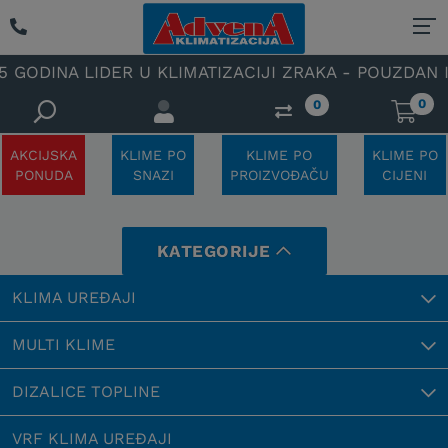
NA LIDER U KLIMATIZACIJI ZRAKA - POUZDAN I SPEC
0
0
AKCIJSKA
KLIME PO
KLIME PO
KLIME PO
PONUDA
SNAZI
PROIZVOĐAČU
CIJENI
KATEGORIJE
KLIMA UREĐAJI
MULTI KLIME
DIZALICE TOPLINE
VRF KLIMA UREĐAJI