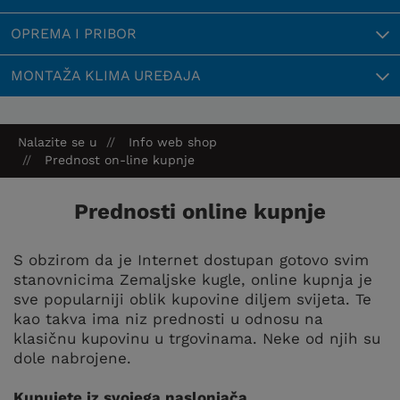
OPREMA I PRIBOR
MONTAŽA KLIMA UREĐAJA
Nalazite se u
Info web shop
Prednost on-line kupnje
Prednosti online kupnje
S obzirom da je Internet dostupan gotovo svim
stanovnicima Zemaljske kugle, online kupnja je
sve popularniji oblik kupovine diljem svijeta. Te
kao takva ima niz prednosti u odnosu na
klasičnu kupovinu u trgovinama. Neke od njih su
dole nabrojene.
Kupujete iz svojega naslonjača