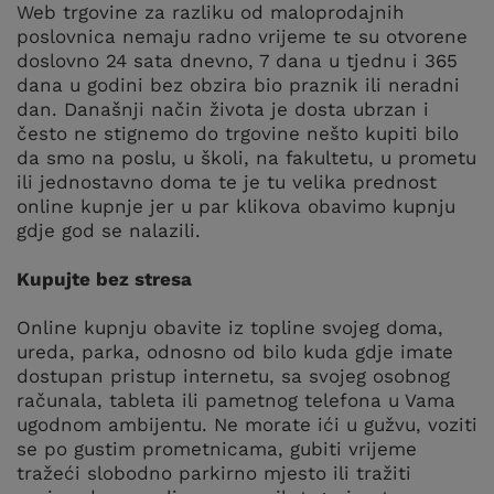
Web trgovine za razliku od maloprodajnih
poslovnica nemaju radno vrijeme te su otvorene
doslovno 24 sata dnevno, 7 dana u tjednu i 365
dana u godini bez obzira bio praznik ili neradni
dan. Današnji način života je dosta ubrzan i
često ne stignemo do trgovine nešto kupiti bilo
da smo na poslu, u školi, na fakultetu, u prometu
ili jednostavno doma te je tu velika prednost
online kupnje jer u par klikova obavimo kupnju
gdje god se nalazili.
Kupujte bez stresa
Online kupnju obavite iz topline svojeg doma,
ureda, parka, odnosno od bilo kuda gdje imate
dostupan pristup internetu, sa svojeg osobnog
računala, tableta ili pametnog telefona u Vama
ugodnom ambijentu. Ne morate ići u gužvu, voziti
se po gustim prometnicama, gubiti vrijeme
tražeći slobodno parkirno mjesto ili tražiti