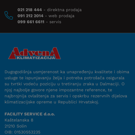
021 218 444
- direktna prodaja
091 212 2014
- web prodaja
099 661 6611
- servis
Dugogodišnja usmjerenost ka unapređenju kvalitete i obima
usluge te ispunjavanju želja i potreba potrošača osigurala
su tvrtki vodeću poziciju u tretiranju zraka u Dalmaciji. O
njoj najbolje govore njene impozantne reference, te
najbrojnija ovlaštenja za servis i opskrbu rezervnih dijelova
klimatizacijske opreme u Republici Hrvatskoj.
FACILITY SERVICE d.o.o.
Kaštelanska 8
21210 Solin
OIB: 01530553235