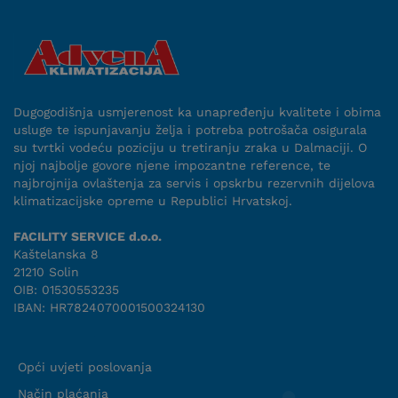
Dugogodišnja usmjerenost ka unapređenju kvalitete i obima
usluge te ispunjavanju želja i potreba potrošača osigurala
su tvrtki vodeću poziciju u tretiranju zraka u Dalmaciji. O
njoj najbolje govore njene impozantne reference, te
najbrojnija ovlaštenja za servis i opskrbu rezervnih dijelova
klimatizacijske opreme u Republici Hrvatskoj.
FACILITY SERVICE d.o.o.
Kaštelanska 8
21210 Solin
OIB: 01530553235
IBAN: HR7824070001500324130
Uvjeti suradnje
Opći uvjeti poslovanja
Način plaćanja