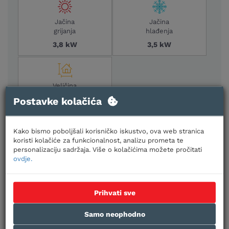
Jačina
Jačina
grijanja
hlađenja
3,8 kW
3,5 kW
Veličina
prostora
Postavke kolačića
30-35 m2
Kako bismo poboljšali korisničko iskustvo, ova web stranica
Načini plaćanja:
Gotovinom prilikom preuzimanja,
koristi kolačiće za funkcionalnost, analizu prometa te
personalizaciju sadržaja. Više o kolačićima možete pročitati
uplatom na račun, kreditnim karticama jednokratno i
ovdje.
na rate
Prihvati sve
Samo neophodno