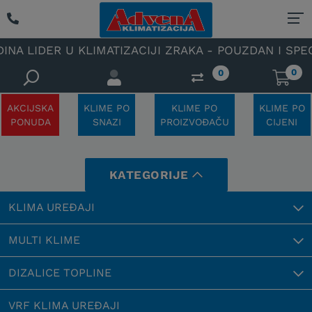
IDER U KLIMATIZACIJI ZRAKA - POUZDAN I SPECIJAL
0
0
AKCIJSKA
KLIME PO
KLIME PO
KLIME PO
PONUDA
SNAZI
PROIZVOĐAČU
CIJENI
KATEGORIJE
KLIMA UREĐAJI
MULTI KLIME
DIZALICE TOPLINE
VRF KLIMA UREĐAJI