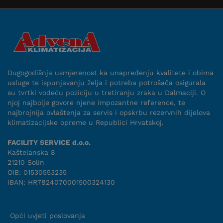
Dugogodišnja usmjerenost ka unapređenju kvalitete i obima
usluge te ispunjavanju želja i potreba potrošača osigurala
su tvrtki vodeću poziciju u tretiranju zraka u Dalmaciji. O
njoj najbolje govore njene impozantne reference, te
najbrojnija ovlaštenja za servis i opskrbu rezervnih dijelova
klimatizacijske opreme u Republici Hrvatskoj.
FACILITY SERVICE d.o.o.
Kaštelanska 8
21210 Solin
OIB: 01530553235
IBAN: HR7824070001500324130
Uvjeti suradnje
Opći uvjeti poslovanja