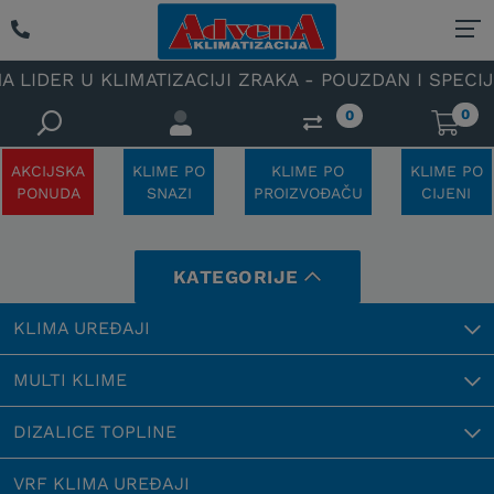
ER U KLIMATIZACIJI ZRAKA - POUZDAN I SPECIJALIZI
0
0
AKCIJSKA
KLIME PO
KLIME PO
KLIME PO
PONUDA
SNAZI
PROIZVOĐAČU
CIJENI
KATEGORIJE
KLIMA UREĐAJI
MULTI KLIME
DIZALICE TOPLINE
VRF KLIMA UREĐAJI