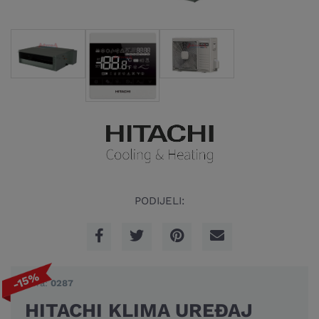
PODIJELI:
-15%
Šifra:
0287
HITACHI KLIMA UREĐAJ