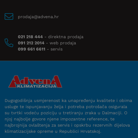
prodaja@advena.hr
021 218 444
- direktna prodaja
091 212 2014
- web prodaja
099 661 6611
- servis
Dugogodišnja usmjerenost ka unapređenju kvalitete i obima
usluge te ispunjavanju želja i potreba potrošača osigurala
su tvrtki vodeću poziciju u tretiranju zraka u Dalmaciji. O
njoj najbolje govore njene impozantne reference, te
najbrojnija ovlaštenja za servis i opskrbu rezervnih dijelova
klimatizacijske opreme u Republici Hrvatskoj.