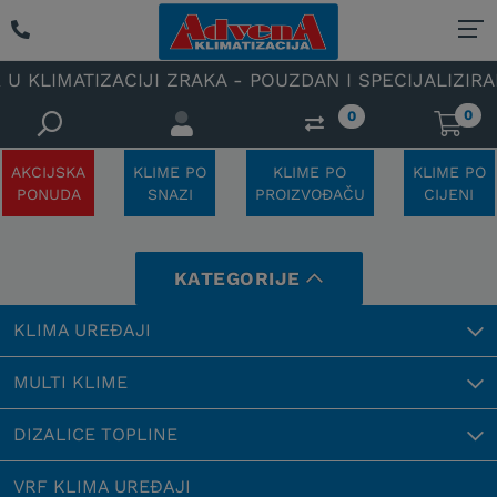
IZACIJI ZRAKA - POUZDAN I SPECIJALIZIRAN OVLAŠTE
0
0
AKCIJSKA
KLIME PO
KLIME PO
KLIME PO
PONUDA
SNAZI
PROIZVOĐAČU
CIJENI
KATEGORIJE
KLIMA UREĐAJI
MULTI KLIME
DIZALICE TOPLINE
VRF KLIMA UREĐAJI