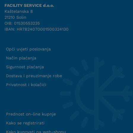
FACILITY SERVICE d.o.o.
Kaštelanska 8
21210 Solin
OIB: 01530553235
IBAN: HR7824070001500324130
Uvjeti suradnje
Opći uvjeti poslovanja
Način plaćanja
Sigurnost plaćanja
Dostava i preuzimanje robe
Privatnost i kolačići
Info web shop
Prednost on-line kupnje
Kako se registrirati
Kako kupovati na web-shopu