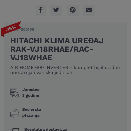
-15%
Šifra:
000156
HITACHI KLIMA UREĐAJ
RAK-VJ18RHAE/RAC-
VJ18WHAE
AIR HOME 600 INVERTER - komplet bijela zidna
unutarnja i vanjska jedinica
Jamstvo
3 godine
Sve vrste
plaćanja
Besplatna dostava za