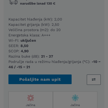
narudžbe iznad 130 €
Kapacitet hlađenja (kW): 2,00
Kapacitet grijanja (kW): 2,50
Veličina prostora (m2): do 20
Energetska klasa: A+++
Wi-Fi:
uključen
SEER:
8,50
SCOP:
4,90
Razina buke (dB):
21 - 37
Područje rada u režimu hlađenja/grijanja (°C):
-10 ~
46 / -15 ~ 21
Pošaljite nam upit
Jačina
Jačina