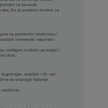
ugodnijim za boravak.
zraka, što je posebno korisno za
upne na pametnim telefonima i
 postaviti vremenski raspored i
pa uređajem možete upravljati i
etni dom.
dugotrajan, stabilan i tih rad.
 čime se smanjuje habanje
u udobnost.