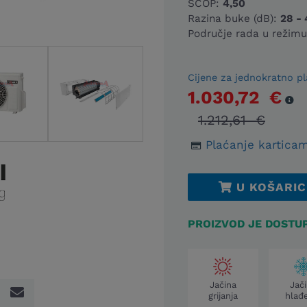
SCOP:
4,50
Razina buke (dB):
28 - 
Područje rada u režimu 
Cijene za jednokratno pl
1.030,72 €
1.212,61 €
Plaćanje karticam
U KOŠARIC
PROIZVOD JE DOSTU
Jačina
Jač
grijanja
hlađ