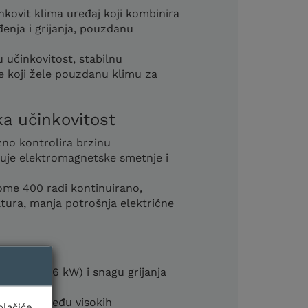
ovit klima uređaj koji kombinira
enja i grijanja, pouzdanu
 učinkovitost, stabilnu
ke koji žele pouzdanu klimu za
ka učinkovitost
zno kontrolira brzinu
juje elektromagnetske smetnje i
 Home 400 radi kontinuirano,
tura, manja potrošnja električne
 1,7–5,6 kW) i snagu grijanja
balans između visokih
olačiće