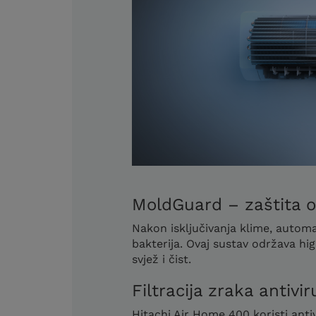
MoldGuard – zaštita od
Nakon isključivanja klime, automat
bakterija. Ovaj sustav održava hig
svjež i čist.
Filtracija zraka antivi
Hitachi Air Home 400 koristi antivi