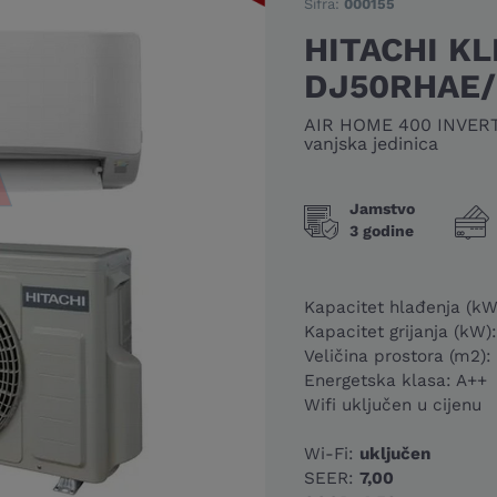
Šifra:
000155
HITACHI K
DJ50RHAE
AIR HOME 400 INVERTE
vanjska jedinica
Jamstvo
3 godine
Kapacitet hlađenja (kW
Kapacitet grijanja (kW)
Veličina prostora (m2):
Energetska klasa: A++
Wifi uključen u cijenu
Wi-Fi:
uključen
SEER:
7,00