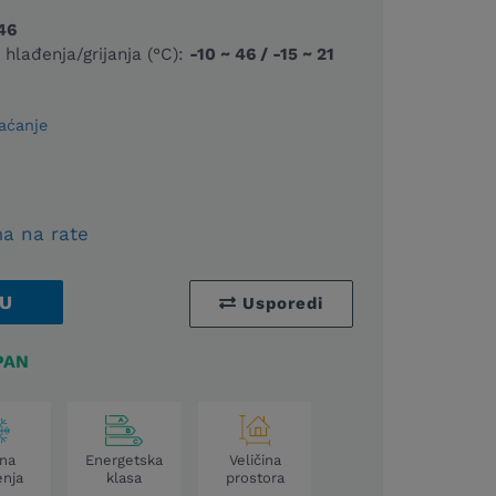
46
hlađenja/grijanja (°C):
-10 ~ 46 / -15 ~ 21
aćanje
a na rate
U
Usporedi
PAN
ina
Energetska
Veličina
enja
klasa
prostora