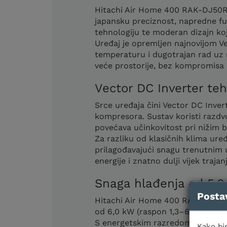
Hitachi Air Home 400 RAK-DJ50RH
japansku preciznost, napredne fun
tehnologiju te moderan dizajn koj
Uređaj je opremljen najnovijom V
temperaturu i dugotrajan rad uz m
veće prostorije, bez kompromisa u 
Vector DC Inverter teh
Srce uređaja čini Vector DC Inver
kompresora. Sustav koristi razdv
povećava učinkovitost pri nižim 
Za razliku od klasičnih klima uređ
prilagođavajući snagu trenutnim 
energije i znatno dulji vijek traj
Snaga hlađenja od 5,0
Posta
Hitachi Air Home 400 RAK-DJ50RH
od 6,0 kW (raspon 1,3–6,6 kW), št
S energetskim razredom A++ u nač
Kako bis