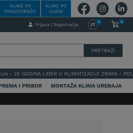
KLIME PO
KLIME PO
PROIZVOĐAČU
CIJENI
0
0
Prijava | Registracija
PRETRAŽI
NA LIDER U KLIMATIZACIJI ZRAKA - POUZDAN I SPEC
PREMA I PRIBOR
MONTAŽA KLIMA UREĐAJA