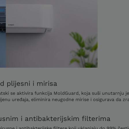
 plijesni i mirisa
ski se aktivira funkcija MoldGuard, koja suši unutarnju jedi
ijenu uređaja, eliminira neugodne mirise i osigurava da zra
rusnim i antibakterijskim filterima
rusne i antibakterijske filtere koji uklanjaju do 99% čestic