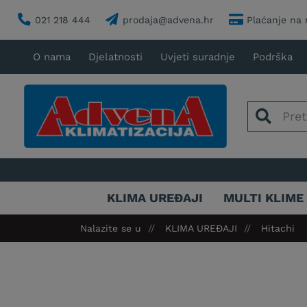
021 218 444
prodaja@advena.hr
Plaćanje na 
O nama
Djelatnosti
Uvjeti suradnje
Podrška
KLIMA UREĐAJI
MULTI KLIME
Nalazite se u
KLIMA UREĐAJI
Hitachi