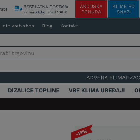
AKCIJSKA
KLIME PO
BESPLATNA DOSTAVA
rate
PONUDA
SNAZI
za narudžbe iznad 130 €
Info web shop
Blog
Kontakt
ADVENA KLIMATIZACIJA - 25 GODI
DIZALICE TOPLINE
VRF KLIMA UREĐAJI
O
-15%