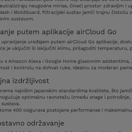
neutraliziraju neugodne mirise, čineći prostor zdravijim i 
ash i MoldGuard, filtracijski sustav jamči trajnu čistoću 
dišnim sustavom.
anje putem aplikacije airCloud Go
upravljanje uređajem putem airCloud Go aplikacije, dost
 je uključiti ili isključiti klimu, prilagoditi temperaturu,
ju s Amazon Alexa i Google Home glasovnim asistentima, 
čnost i kontrolu na dohvat ruke, idealnu za moderan pam
na izdržljivost
prema najvišim japanskim standardima kvalitete, što jamči 
omogućuje optimalnu ravnotežu između snage i potrošnje,
 sustava.
r Home 400 osigurava postojane performanse i maksimaln
ostavno održavanje