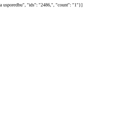
edbu", "ids": "2486,", "count": "1"}]