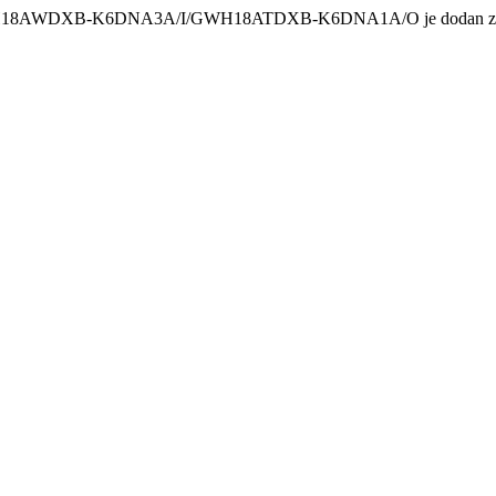
H18AWDXB-K6DNA3A/I/GWH18ATDXB-K6DNA1A/O je dodan za uspor