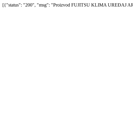
[{"status": "200", "msg": "Proizvod FUJITSU KLIMA UREĐAJ ARXG