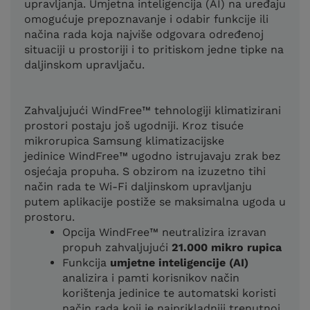
upravljanja. Umjetna inteligencija (AI) na uređaju
omogućuje prepoznavanje i odabir funkcije ili
načina rada koja najviše odgovara određenoj
situaciji u prostoriji i to pritiskom jedne tipke na
daljinskom upravljaču.
Zahvaljujući WindFree™ tehnologiji klimatizirani
prostori postaju još ugodniji. Kroz tisuće
mikrorupica Samsung klimatizacijske
jedinice WindFree™ ugodno istrujavaju zrak bez
osjećaja propuha. S obzirom na izuzetno tihi
način rada te Wi-Fi daljinskom upravljanju
putem aplikacije postiže se maksimalna ugoda u
prostoru.
Opcija WindFree™ neutralizira izravan
propuh zahvaljujući
21.000 mikro rupica
Funkcija
umjetne inteligencije (AI)
analizira i pamti korisnikov način
korištenja jedinice te automatski koristi
način rada koji je najprikladniji trenutnoj