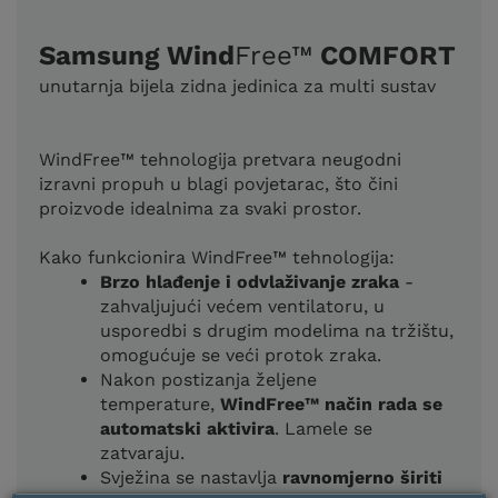
Samsung Wind
Free™
COMFORT
unutarnja bijela zidna jedinica za multi sustav
WindFree™ tehnologija pretvara neugodni
izravni propuh u blagi povjetarac, što čini
proizvode idealnima za svaki prostor.
Kako funkcionira WindFree™ tehnologija:
Brzo hlađenje i odvlaživanje zraka
-
zahvaljujući većem ventilatoru, u
usporedbi s drugim modelima na tržištu,
omogućuje se veći protok zraka.
Nakon postizanja željene
temperature,
WindFree™ način rada se
automatski aktivira
. Lamele se
zatvaraju.
Svježina se nastavlja
ravnomjerno širiti