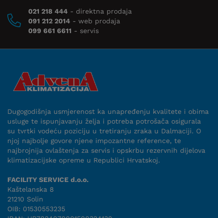
021 218 444
- direktna prodaja
091 212 2014
- web prodaja
099 661 6611
- servis
Dugogodišnja usmjerenost ka unapređenju kvalitete i obima
usluge te ispunjavanju želja i potreba potrošača osigurala
su tvrtki vodeću poziciju u tretiranju zraka u Dalmaciji. O
njoj najbolje govore njene impozantne reference, te
najbrojnija ovlaštenja za servis i opskrbu rezervnih dijelova
klimatizacijske opreme u Republici Hrvatskoj.
FACILITY SERVICE d.o.o.
Kaštelanska 8
21210 Solin
OIB: 01530553235