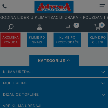
 LIDER U KLIMATIZACIJI ZRAKA - POUZDAN I SPECIJ
0
0
AKCIJSKA
KLIME PO
KLIME PO
KLIME PO
PONUDA
SNAZI
PROIZVOĐAČU
CIJENI
KATEGORIJE
KLIMA UREĐAJI
MULTI KLIME
DIZALICE TOPLINE
VRF KLIMA UREĐAJI